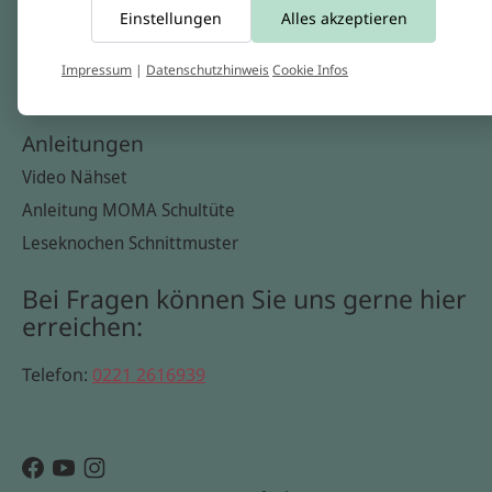
Einstellungen
Alles akzeptieren
Widerrufsbelehrung
Datenschutzerklärung
Impressum
|
Datenschutzhinweis
Cookie Infos
Cookie Infos
Anleitungen
Video Nähset
Anleitung MOMA Schultüte
Leseknochen Schnittmuster
Bei Fragen können Sie uns gerne hier
erreichen:
Telefon:
0221 2616939