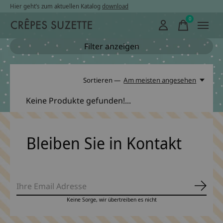
Hier geht’s zum aktuellen Katalog
download
0
items
Filter anzeigen
Sortieren —
Am meisten angesehen
Keine Produkte gefunden!...
Bleiben Sie in Kontakt
Abonn
Keine Sorge, wir übertreiben es nicht