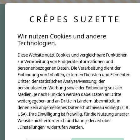
CRÊPES SUZETTE
crêpes suzette
Wir nutzen Cookies und andere
Über uns
Technologien.
Unsere Creppies
Diese Website nutzt Cookies und vergleichbare Funktionen
Nähkästchen
zur Verarbeitung von Endgeräteinformationen und
Unsere Stoffe
personenbezogenen Daten. Die Verarbeitung dient der
Impressum
Einbindung von Inhalten, externen Diensten und Elementen
Dritter, der statistischen Analyse/Messung, der
personalisierten Werbung sowie der Einbindung sozialer
Informationen
Medien. Je nach Funktion werden dabei Daten an Dritte
FAQ
weitergegeben und an Dritte in Ländern übermittelt, in
denen kein angemessenes Datenschutzniveau vorliegt (z. B.
Kontakt
USA). Ihre Einwilligung ist freiwillig, für die Nutzung unserer
Versandkosten & Rücksendungen
Website nicht erforderlich und kann jederzeit über
„Einstellungen“ widerrufen werden.
Zahlungsarten
AGB