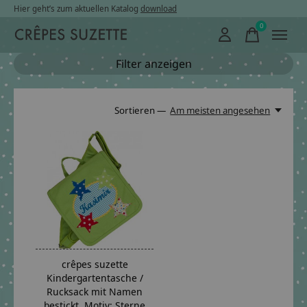
Hier geht’s zum aktuellen Katalog
download
0
items
Filter anzeigen
Sortieren —
Am meisten angesehen
crêpes suzette
Kindergartentasche /
Rucksack mit Namen
bestickt. Motiv: Sterne