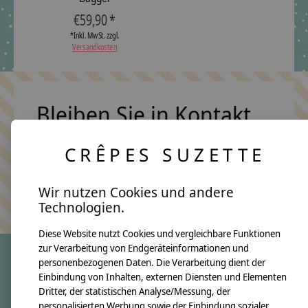
€59,90 *
*Inkl. MwSt. zzgl.
Versandkosten
Bleiben Sie in Kontakt
CRÊPES SUZETTE
Abonn
Wir nutzen Cookies und andere
Keine Sorge, wir übertreiben es nicht
Technologien.
Diese Website nutzt Cookies und vergleichbare Funktionen
zur Verarbeitung von Endgeräteinformationen und
personenbezogenen Daten. Die Verarbeitung dient der
Einbindung von Inhalten, externen Diensten und Elementen
crêpes suzette
Dritter, der statistischen Analyse/Messung, der
Über uns
personalisierten Werbung sowie der Einbindung sozialer