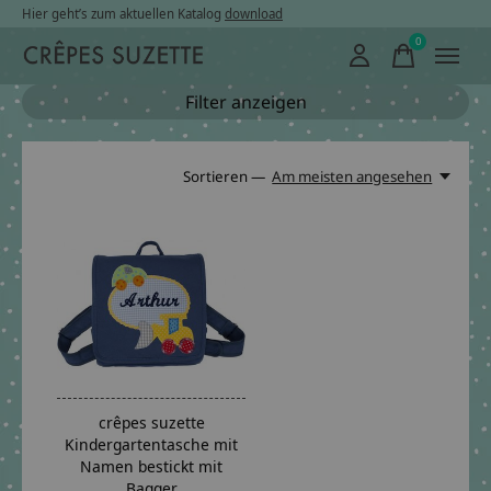
Hier geht’s zum aktuellen Katalog
download
0
items
Filter anzeigen
Sortieren —
Am meisten angesehen
crêpes suzette
Kindergartentasche mit
Namen bestickt mit
Bagger