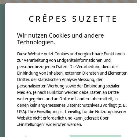
CRÊPES SUZETTE
crêpes suzette
Wir nutzen Cookies und andere
Über uns
Technologien.
Unsere Creppies
Diese Website nutzt Cookies und vergleichbare Funktionen
Nähkästchen
zur Verarbeitung von Endgeräteinformationen und
Unsere Stoffe
personenbezogenen Daten. Die Verarbeitung dient der
Impressum
Einbindung von Inhalten, externen Diensten und Elementen
Dritter, der statistischen Analyse/Messung, der
personalisierten Werbung sowie der Einbindung sozialer
Informationen
Medien. Je nach Funktion werden dabei Daten an Dritte
FAQ
weitergegeben und an Dritte in Ländern übermittelt, in
denen kein angemessenes Datenschutzniveau vorliegt (z. B.
Kontakt
USA). Ihre Einwilligung ist freiwillig, für die Nutzung unserer
Versandkosten & Rücksendungen
Website nicht erforderlich und kann jederzeit über
„Einstellungen“ widerrufen werden.
Zahlungsarten
AGB