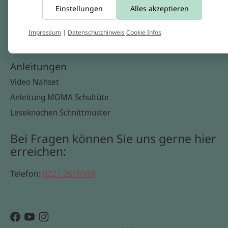
Einstellungen
Alles akzeptieren
Widerrufsbelehrung
Datenschutzerklärung
Impressum
|
Datenschutzhinweis
Cookie Infos
Cookie Infos
Anleitungen
Video Nähset
Anleitung MOMA Schultüte
Leseknochen Schnittmuster
Bei Fragen können Sie uns gerne hier
erreichen:
Telefon:
0221 2616939