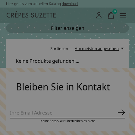
Hier geht’s zum aktuellen Katalog
download
0
items
Filter anzeigen
Sortieren —
Am meisten angesehen
Keine Produkte gefunden!...
Bleiben Sie in Kontakt
Abonn
Keine Sorge, wir übertreiben es nicht