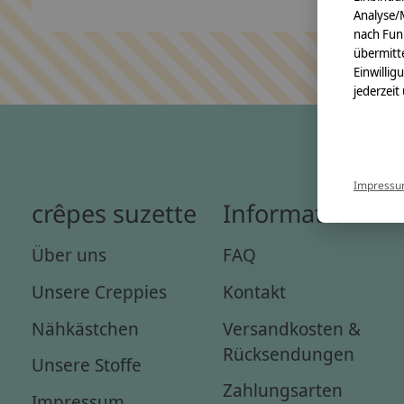
Analyse/
nach Fun
übermitte
Einwillig
jederzeit
Impress
crêpes suzette
Informationen
Über uns
FAQ
Unsere Creppies
Kontakt
Nähkästchen
Versandkosten &
Rücksendungen
Unsere Stoffe
Zahlungsarten
Impressum