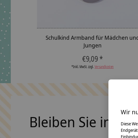
Schulkind Armband für Mädchen un
Jungen
€9,09 *
*Inkl. MwSt. zzgl.
Versandkosten
Wir n
Bleiben Sie in Ko
Diese We
Endgerät
Einbindun