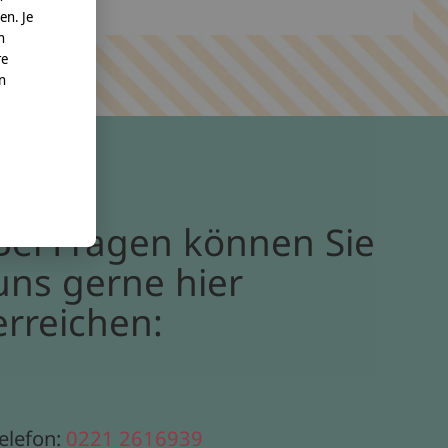
en. Je
n
re
nn
Bei Fragen können Sie
uns gerne hier
erreichen:
elefon:
0221 2616939