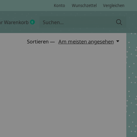
Konto
Wunschzettel
Vergleichen
hr Warenkorb
0
items
Sortieren —
Am meisten angesehen