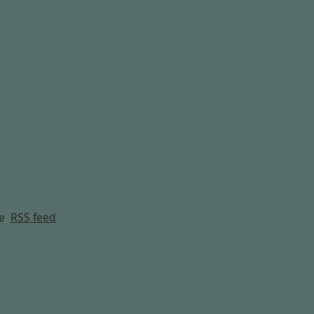
g
e
RSS feed