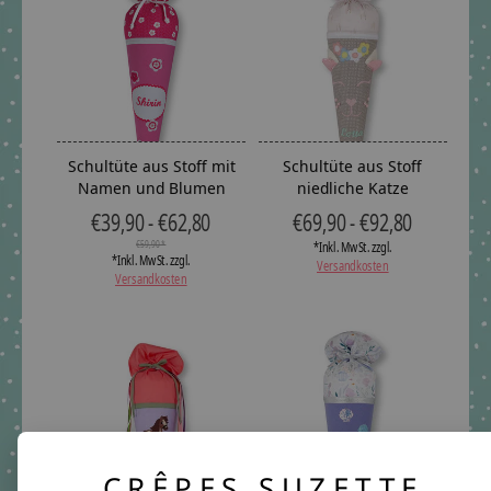
Schultüte aus Stoff mit
Schultüte aus Stoff
Namen und Blumen
niedliche Katze
€39,90 - €62,80
€69,90 - €92,80
€59,90 *
*Inkl. MwSt. zzgl.
*Inkl. MwSt. zzgl.
Versandkosten
Versandkosten
CRÊPES SUZETTE