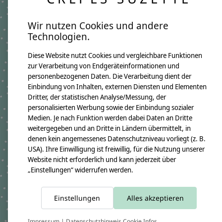
Schultüte aus Stoff
Schultüte aus Stoff,
Wir nutzen Cookies und andere
passend zu Ergobag
Unterwasserwelt,
Technologien.
BlütenzauBär, Flieder mit
Meerjungfrau
Pferd
€69,90 - €92,80
Diese Website nutzt Cookies und vergleichbare Funktionen
€69,90 - €92,80
*Inkl. MwSt. zzgl.
zur Verarbeitung von Endgeräteinformationen und
Versandkosten
*Inkl. MwSt. zzgl.
personenbezogenen Daten. Die Verarbeitung dient der
Versandkosten
Einbindung von Inhalten, externen Diensten und Elementen
Dritter, der statistischen Analyse/Messung, der
personalisierten Werbung sowie der Einbindung sozialer
Medien. Je nach Funktion werden dabei Daten an Dritte
weitergegeben und an Dritte in Ländern übermittelt, in
denen kein angemessenes Datenschutzniveau vorliegt (z. B.
USA). Ihre Einwilligung ist freiwillig, für die Nutzung unserer
Website nicht erforderlich und kann jederzeit über
„Einstellungen“ widerrufen werden.
Schultüte aus Stoff,
Schultüte aus Stoff,
Einstellungen
Alles akzeptieren
Unterwasserwelt,
Motiv Wolke in Weiß Gold
Oktupus, Meerestiere
Impressum
|
Datenschutzhinweis
Cookie Infos