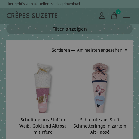
Hier geht’s zum aktuellen Katalog
download
0
items
Filter anzeigen
Sortieren —
Am meisten angesehen
Schultüte aus Stoff in
Schultüte aus Stoff
Weiß, Gold und Altrosa
Schmetterlinge in zartem
mit Pferd
Alt - Rosé