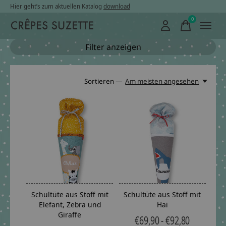
Hier geht’s zum aktuellen Katalog
download
0
items
Filter anzeigen
Sortieren —
Am meisten angesehen
Schultüte aus Stoff mit
Schultüte aus Stoff mit
Elefant, Zebra und
Hai
Giraffe
€69,90 - €92,80