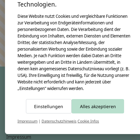
Technologien.
Bleiben Sie in Kontakt
Diese Website nutzt Cookies und vergleichbare Funktionen
zur Verarbeitung von Endgeräteinformationen und
personenbezogenen Daten. Die Verarbeitung dient der
Einbindung von Inhalten, externen Diensten und Elementen
Abonn
Dritter, der statistischen Analyse/Messung, der
Keine Sorge, wir übertreiben es nicht
personalisierten Werbung sowie der Einbindung sozialer
Medien. Je nach Funktion werden dabei Daten an Dritte
weitergegeben und an Dritte in Ländern übermittelt, in
denen kein angemessenes Datenschutzniveau vorliegt (z. B.
USA). Ihre Einwilligung ist freiwillig, für die Nutzung unserer
Website nicht erforderlich und kann jederzeit über
„Einstellungen“ widerrufen werden.
crêpes suzette
Über uns
Einstellungen
Alles akzeptieren
Unsere Creppies
Nähkästchen
Impressum
|
Datenschutzhinweis
Cookie Infos
Unsere Stoffe
Impressum