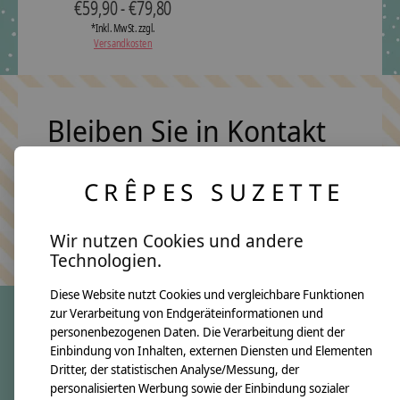
€59,90 - €79,80
*Inkl. MwSt. zzgl.
Versandkosten
Bleiben Sie in Kontakt
CRÊPES SUZETTE
Abonn
Keine Sorge, wir übertreiben es nicht
Wir nutzen Cookies und andere
Technologien.
Diese Website nutzt Cookies und vergleichbare Funktionen
zur Verarbeitung von Endgeräteinformationen und
personenbezogenen Daten. Die Verarbeitung dient der
crêpes suzette
Einbindung von Inhalten, externen Diensten und Elementen
Dritter, der statistischen Analyse/Messung, der
Über uns
personalisierten Werbung sowie der Einbindung sozialer