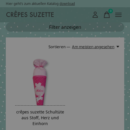
Hier geht’s zum aktuellen Katalog
download
0
items
Filter anzeigen
Sortieren —
Am meisten angesehen
crêpes suzette Schultüte
aus Stoff, Herz und
Einhorn