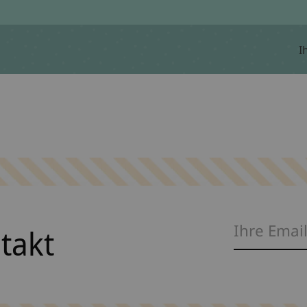
I
ntakt