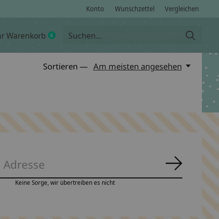
Konto
Wunschzettel
Vergleichen
hr Warenkorb
0
items
Sortieren —
Am meisten angesehen
Abonnie
Keine Sorge, wir übertreiben es nicht