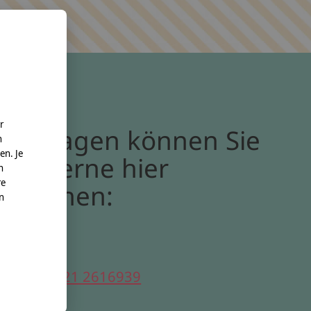
r
Bei Fragen können Sie
n
en. Je
uns gerne hier
n
re
erreichen:
nn
elefon:
0221 2616939