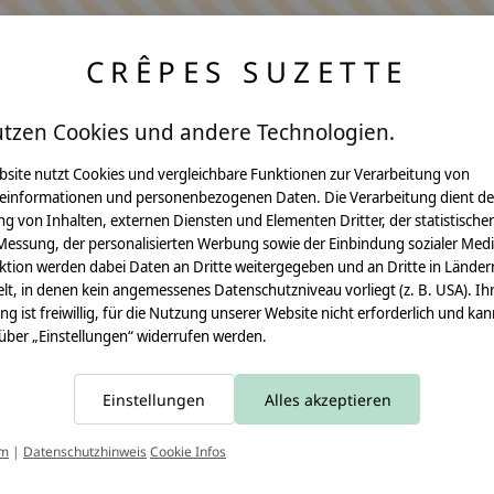
CRÊPES SUZETTE
utzen Cookies und andere Technologien.
bsite nutzt Cookies und vergleichbare Funktionen zur Verarbeitung von
einformationen und personenbezogenen Daten. Die Verarbeitung dient de
Anleitungen
g von Inhalten, externen Diensten und Elementen Dritter, der statistische
Messung, der personalisierten Werbung sowie der Einbindung sozialer Medi
Video Nähset
ktion werden dabei Daten an Dritte weitergegeben und an Dritte in Länder
lt, in denen kein angemessenes Datenschutzniveau vorliegt (z. B. USA). Ih
Anleitung MOMA
ung ist freiwillig, für die Nutzung unserer Website nicht erforderlich und ka
 über „Einstellungen“ widerrufen werden.
Schultüte
Leseknochen
Einstellungen
Alles akzeptieren
Schnittmuster
T
um
|
Datenschutzhinweis
Cookie Infos