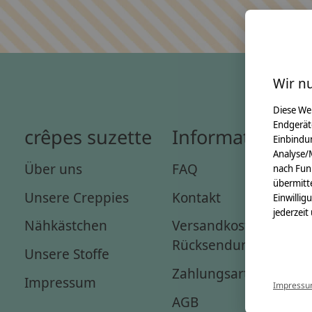
Wir n
Diese We
Endgerät
crêpes suzette
Informationen
Einbindun
Analyse/
Über uns
FAQ
nach Fun
übermitte
Unsere Creppies
Kontakt
Einwillig
jederzeit
Nähkästchen
Versandkosten &
Rücksendungen
Unsere Stoffe
Zahlungsarten
Impressum
Impress
AGB