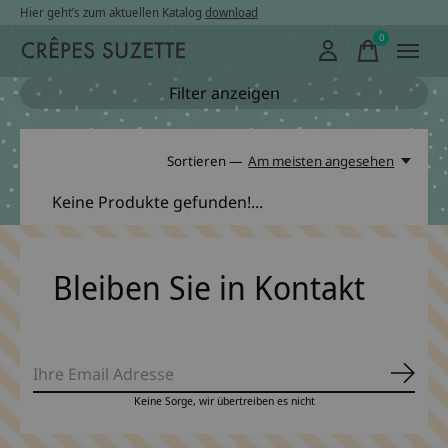
Hier geht’s zum aktuellen Katalog
download
0
items
Filter anzeigen
Sortieren —
Am meisten angesehen
Keine Produkte gefunden!...
Bleiben Sie in Kontakt
Abonn
Keine Sorge, wir übertreiben es nicht