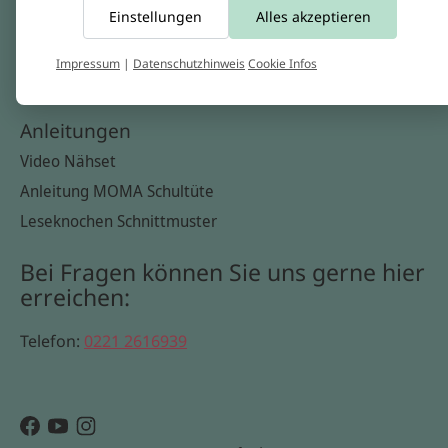
Einstellungen
Alles akzeptieren
Widerrufsbelehrung
Datenschutzerklärung
Impressum
|
Datenschutzhinweis
Cookie Infos
Cookie Infos
Anleitungen
Video Nähset
Anleitung MOMA Schultüte
Leseknochen Schnittmuster
Bei Fragen können Sie uns gerne hier
erreichen:
Telefon:
0221 2616939