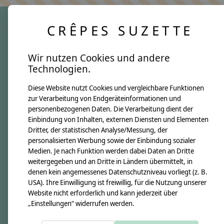
CRÊPES SUZETTE
crêpes suzette
Wir nutzen Cookies und andere
Über uns
Technologien.
Unsere Creppies
Diese Website nutzt Cookies und vergleichbare Funktionen
Nähkästchen
zur Verarbeitung von Endgeräteinformationen und
Unsere Stoffe
personenbezogenen Daten. Die Verarbeitung dient der
Impressum
Einbindung von Inhalten, externen Diensten und Elementen
Dritter, der statistischen Analyse/Messung, der
personalisierten Werbung sowie der Einbindung sozialer
Informationen
Medien. Je nach Funktion werden dabei Daten an Dritte
FAQ
weitergegeben und an Dritte in Ländern übermittelt, in
denen kein angemessenes Datenschutzniveau vorliegt (z. B.
Kontakt
USA). Ihre Einwilligung ist freiwillig, für die Nutzung unserer
Versandkosten & Rücksendungen
Website nicht erforderlich und kann jederzeit über
„Einstellungen“ widerrufen werden.
Zahlungsarten
AGB