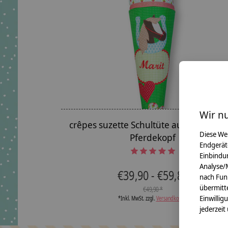
Wir n
crêpes suzette Schultüte aus Stoff, Pfe
Diese We
Pferdekopf
Endgerät
The rating of this product is
5
out of 5
Einbindun
Analyse/
€39,90 - €59,80
nach Fun
übermitte
€49,90 *
Einwillig
*Inkl. MwSt. zzgl.
Versandkosten
jederzeit