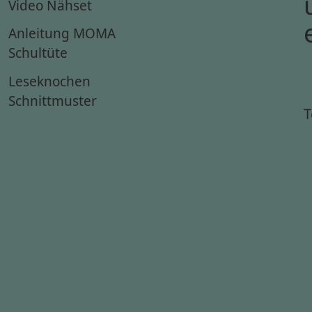
Video Nähset
Anleitung MOMA
Schultüte
Leseknochen
Schnittmuster
T
g