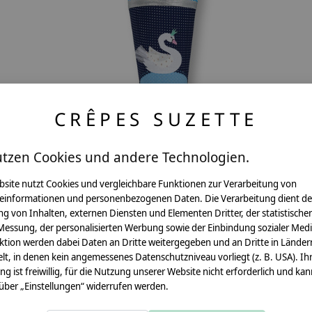
CRÊPES SUZETTE
utzen Cookies und andere Technologien.
rd,
Schultüte aus Stoff, Schwan
bsite nutzt Cookies und vergleichbare Funktionen zur Verarbeitung von
€69,90 - €92,80
einformationen und personenbezogenen Daten. Die Verarbeitung dient de
g von Inhalten, externen Diensten und Elementen Dritter, der statistische
*Inkl. MwSt. zzgl.
Versandkosten
Messung, der personalisierten Werbung sowie der Einbindung sozialer Medi
ktion werden dabei Daten an Dritte weitergegeben und an Dritte in Länder
lt, in denen kein angemessenes Datenschutzniveau vorliegt (z. B. USA). Ih
ung ist freiwillig, für die Nutzung unserer Website nicht erforderlich und ka
 über „Einstellungen“ widerrufen werden.