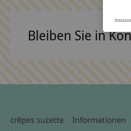
Impress
Bleiben Sie in Ko
crêpes suzette
Informationen