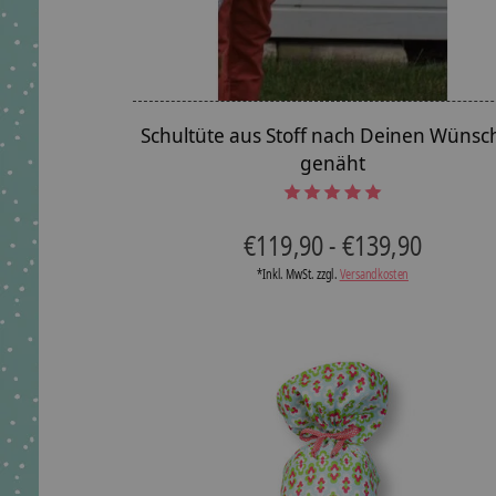
Schultüte aus Stoff nach Deinen Wünsc
genäht
The rating of this product is
5
out of 5
€119,90 - €139,90
*Inkl. MwSt. zzgl.
Versandkosten