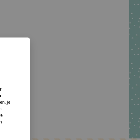
r
n
en. Je
n
re
nn