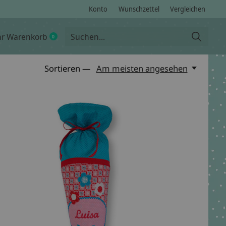
Konto
Wunschzettel
Vergleichen
hr Warenkorb
0
items
Sortieren —
Am meisten angesehen