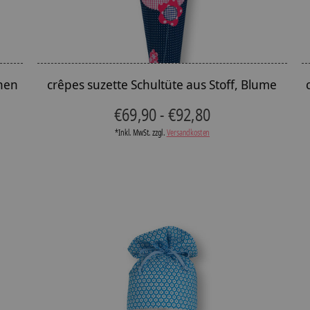
hen
crêpes suzette Schultüte aus Stoff, Blume
€69,90 - €92,80
*Inkl. MwSt. zzgl.
Versandkosten