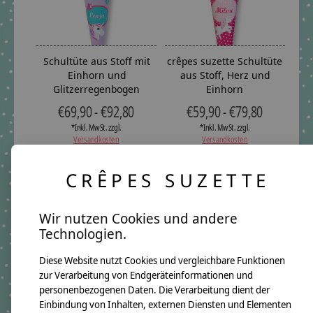
Schultüte aus Stoff mit
crêpes suzette Schultüte
Einhorn und
aus Stoff, Herz und
Glitzerregenbogen
Einhorn
€69,90 - €92,80
€59,90 - €79,80
*Inkl. MwSt. zzgl.
*Inkl. MwSt. zzgl.
Versandkosten
Versandkosten
CRÊPES SUZETTE
Wir nutzen Cookies und andere
Technologien.
Diese Website nutzt Cookies und vergleichbare Funktionen
zur Verarbeitung von Endgeräteinformationen und
personenbezogenen Daten. Die Verarbeitung dient der
crepes suzette Schultüte
Schultüte aus Stoff,
Einbindung von Inhalten, externen Diensten und Elementen