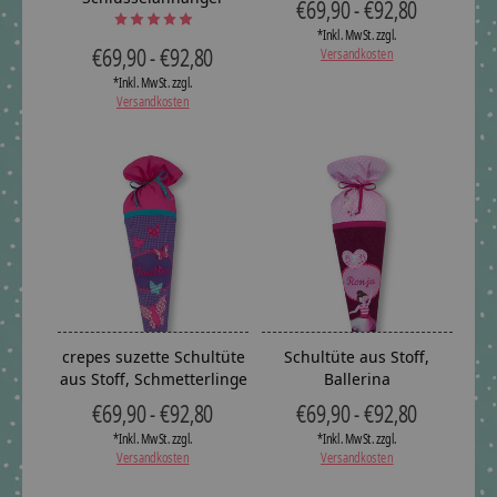
€69,90 - €92,80
The rating of this product is
5
out of 5
*Inkl. MwSt. zzgl.
€69,90 - €92,80
Versandkosten
*Inkl. MwSt. zzgl.
Versandkosten
crepes suzette Schultüte
Schultüte aus Stoff,
aus Stoff, Schmetterlinge
Ballerina
€69,90 - €92,80
€69,90 - €92,80
*Inkl. MwSt. zzgl.
*Inkl. MwSt. zzgl.
Versandkosten
Versandkosten