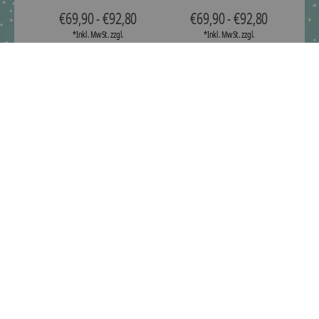
€69,90 - €92,80
€69,90 - €92,80
*Inkl. MwSt. zzgl.
*Inkl. MwSt. zzgl.
Versandkosten
Versandkosten
Schultüte aus Stoff,
Schultüte aus Stoff
Einhorn, Flamingo
passend zu Ergobag
BlütenzauBär, Flieder mit
€39,90 - €62,80
Pferd
€69,90 *
€69,90 - €92,80
*Inkl. MwSt. zzgl.
Versandkosten
*Inkl. MwSt. zzgl.
Versandkosten