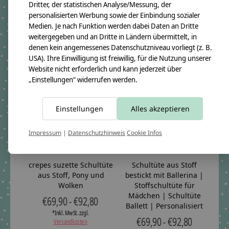
aus Stoff, Einhorn und
Motiv Pferd in Blau
Dritter, der statistischen Analyse/Messung, der
Sterne
€69,90 - €92,80
personalisierten Werbung sowie der Einbindung sozialer
€69,90 - €92,80
Medien. Je nach Funktion werden dabei Daten an Dritte
*Inkl. MwSt. zzgl.
weitergegeben und an Dritte in Ländern übermittelt, in
Versandkosten
*Inkl. MwSt. zzgl.
denen kein angemessenes Datenschutzniveau vorliegt (z. B.
Versandkosten
USA). Ihre Einwilligung ist freiwillig, für die Nutzung unserer
Website nicht erforderlich und kann jederzeit über
„Einstellungen“ widerrufen werden.
Einstellungen
Alles akzeptieren
Impressum
|
Datenschutzhinweis
Cookie Infos
crepes suzette Schultüte
Schultüte aus Stoff
aus Stoff, Pony und
bestickt mit Ballerina |
Wolken
Stoffschultüte für
Mädchen | Schultüte
€69,90 - €92,80
Ballett | Personalisiert
*Inkl. MwSt. zzgl.
€69,90 - €92,80
Versandkosten