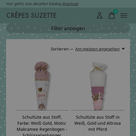
Hier geht’s zum aktuellen Katalog
download
0
items
Filter anzeigen
Sortieren —
Am meisten angesehen
Schultüte aus Stoff,
Schultüte aus Stoff in
Farbe: Weiß Gold, Motiv:
Weiß, Gold und Altrosa
Makramee Regenbogen -
mit Pferd
Schlüsselanhänger