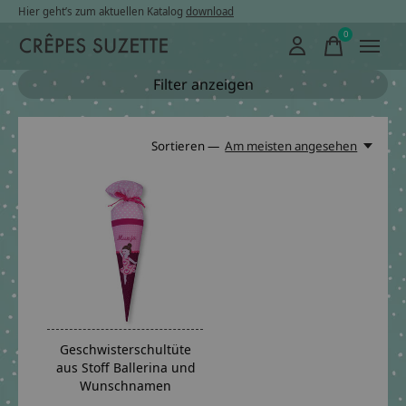
Hier geht’s zum aktuellen Katalog
download
0
items
Filter anzeigen
Sortieren —
Am meisten angesehen
Geschwisterschultüte
aus Stoff Ballerina und
Wunschnamen