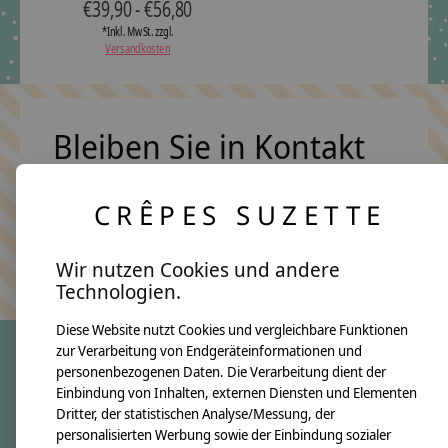
€39,90 - €56,80
*Inkl. MwSt. zzgl.
Versandkosten
Bleiben Sie in Kontakt
CRÊPES SUZETTE
Abonn
Keine Sorge, wir übertreiben es nicht
Wir nutzen Cookies und andere
Technologien.
Diese Website nutzt Cookies und vergleichbare Funktionen
zur Verarbeitung von Endgeräteinformationen und
personenbezogenen Daten. Die Verarbeitung dient der
crêpes suzette
Einbindung von Inhalten, externen Diensten und Elementen
Dritter, der statistischen Analyse/Messung, der
Über uns
personalisierten Werbung sowie der Einbindung sozialer