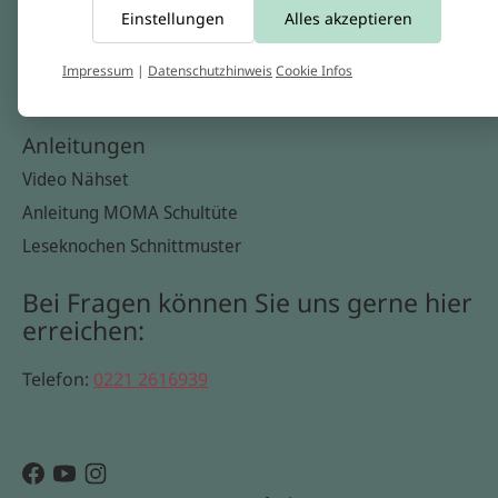
Einstellungen
Alles akzeptieren
Widerrufsbelehrung
Datenschutzerklärung
Impressum
|
Datenschutzhinweis
Cookie Infos
Cookie Infos
Anleitungen
Video Nähset
Anleitung MOMA Schultüte
Leseknochen Schnittmuster
Bei Fragen können Sie uns gerne hier
erreichen:
Telefon:
0221 2616939