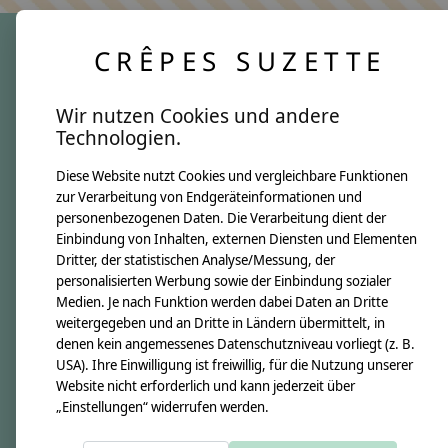
CRÊPES SUZETTE
crêpes suzette
Wir nutzen Cookies und andere
Über uns
Technologien.
Unsere Creppies
Diese Website nutzt Cookies und vergleichbare Funktionen
Nähkästchen
zur Verarbeitung von Endgeräteinformationen und
Unsere Stoffe
personenbezogenen Daten. Die Verarbeitung dient der
Impressum
Einbindung von Inhalten, externen Diensten und Elementen
Dritter, der statistischen Analyse/Messung, der
personalisierten Werbung sowie der Einbindung sozialer
Informationen
Medien. Je nach Funktion werden dabei Daten an Dritte
FAQ
weitergegeben und an Dritte in Ländern übermittelt, in
denen kein angemessenes Datenschutzniveau vorliegt (z. B.
Kontakt
USA). Ihre Einwilligung ist freiwillig, für die Nutzung unserer
Versandkosten & Rücksendungen
Website nicht erforderlich und kann jederzeit über
„Einstellungen“ widerrufen werden.
Zahlungsarten
AGB