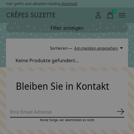
Hier geht’s zum aktuellen Katalog
download
0
items
Filter anzeigen
Sortieren —
Am meisten angesehen
Keine Produkte gefunden!...
Bleiben Sie in Kontakt
Abonn
Keine Sorge, wir übertreiben es nicht