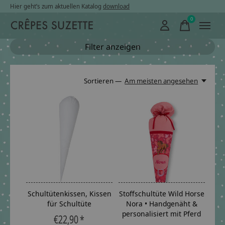
Hier geht’s zum aktuellen Katalog
download
0
items
Filter anzeigen
Sortieren —
Am meisten angesehen
Schultütenkissen, Kissen
Stoffschultüte Wild Horse
für Schultüte
Nora • Handgenäht &
personalisiert mit Pferd
€22,90 *