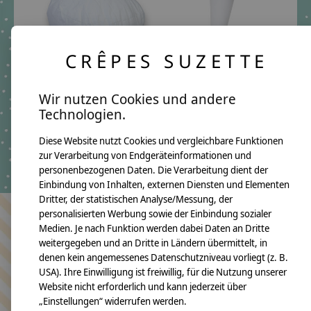
CRÊPES SUZETTE
Wir nutzen Cookies und andere
Lift-Up-Kissen für
10er Schultütenkissen,
Technologien.
Stoffschultüten
Kissen für Schultüte
€14,09 *
€205,96 *
Diese Website nutzt Cookies und vergleichbare Funktionen
zur Verarbeitung von Endgeräteinformationen und
*Inkl. MwSt. zzgl.
*Inkl. MwSt. zzgl.
Versandkosten
Versandkosten
personenbezogenen Daten. Die Verarbeitung dient der
Einbindung von Inhalten, externen Diensten und Elementen
Dritter, der statistischen Analyse/Messung, der
personalisierten Werbung sowie der Einbindung sozialer
Medien. Je nach Funktion werden dabei Daten an Dritte
Bleiben Sie in Kontakt
weitergegeben und an Dritte in Ländern übermittelt, in
denen kein angemessenes Datenschutzniveau vorliegt (z. B.
USA). Ihre Einwilligung ist freiwillig, für die Nutzung unserer
Website nicht erforderlich und kann jederzeit über
Abonn
„Einstellungen“ widerrufen werden.