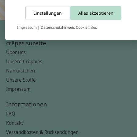
Keine Sorge, wir übertreiben es nicht
Einstellungen
Alles akzeptieren
Impressum
|
Datenschutzhinweis
Cookie Infos
crêpes suzette
Über uns
Unsere Creppies
Nähkästchen
Unsere Stoffe
Impressum
Informationen
FAQ
Kontakt
Versandkosten & Rücksendungen