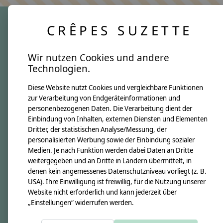
CRÊPES SUZETTE
crêpes suzette
Wir nutzen Cookies und andere
Über uns
Technologien.
Unsere Creppies
Diese Website nutzt Cookies und vergleichbare Funktionen
Nähkästchen
zur Verarbeitung von Endgeräteinformationen und
Unsere Stoffe
personenbezogenen Daten. Die Verarbeitung dient der
Impressum
Einbindung von Inhalten, externen Diensten und Elementen
Dritter, der statistischen Analyse/Messung, der
personalisierten Werbung sowie der Einbindung sozialer
Informationen
Medien. Je nach Funktion werden dabei Daten an Dritte
FAQ
weitergegeben und an Dritte in Ländern übermittelt, in
denen kein angemessenes Datenschutzniveau vorliegt (z. B.
Kontakt
USA). Ihre Einwilligung ist freiwillig, für die Nutzung unserer
Versandkosten & Rücksendungen
Website nicht erforderlich und kann jederzeit über
„Einstellungen“ widerrufen werden.
Zahlungsarten
AGB