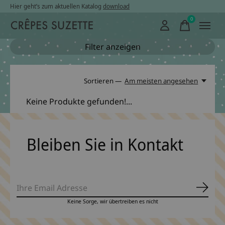
Hier geht’s zum aktuellen Katalog
download
0
items
Filter anzeigen
Sortieren —
Am meisten angesehen
Keine Produkte gefunden!...
Bleiben Sie in Kontakt
Abonn
Keine Sorge, wir übertreiben es nicht