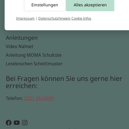
Einstellungen
Alles akzeptieren
Widerrufsbelehrung
Datenschutzerklärung
Impressum
|
Datenschutzhinweis
Cookie Infos
Cookie Infos
Anleitungen
Video Nähset
Anleitung MOMA Schultüte
Leseknochen Schnittmuster
Bei Fragen können Sie uns gerne hier
erreichen:
Telefon:
0221 2616939