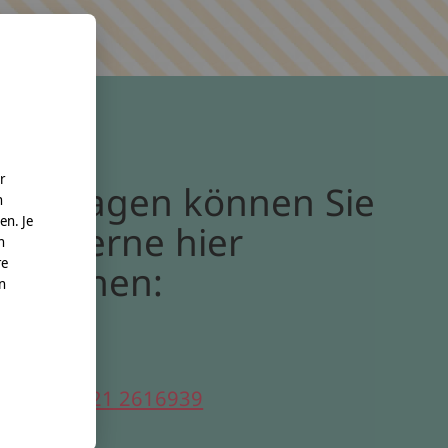
r
Bei Fragen können Sie
n
en. Je
uns gerne hier
n
re
erreichen:
nn
elefon:
0221 2616939