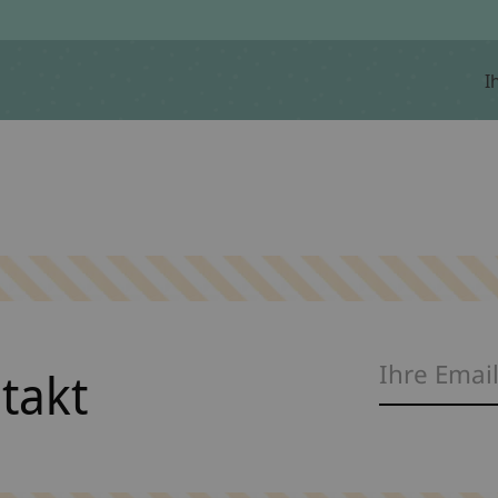
I
ntakt