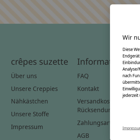
Wir n
Diese We
Endgerät
crêpes suzette
Informationen
Einbindun
Analyse/
Über uns
FAQ
nach Fun
übermitte
Unsere Creppies
Kontakt
Einwillig
jederzeit
Nähkästchen
Versandkosten &
Rücksendungen
Unsere Stoffe
Zahlungsarten
Impressum
Impress
AGB