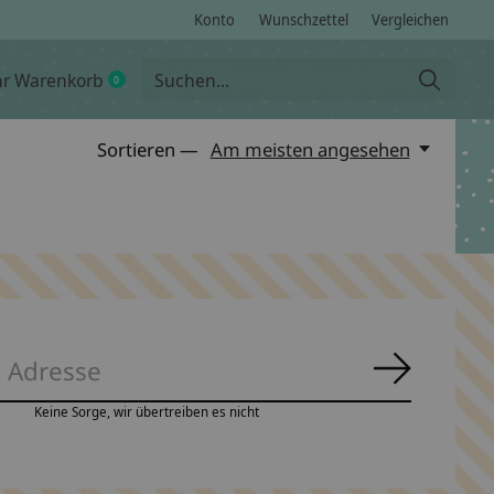
Konto
Wunschzettel
Vergleichen
hr Warenkorb
0
items
Sortieren —
Am meisten angesehen
Abonnie
Keine Sorge, wir übertreiben es nicht