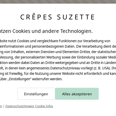
CRÊPES SUZETTE
utzen Cookies und andere Technologien.
bsite nutzt Cookies und vergleichbare Funktionen zur Verarbeitung von
einformationen und personenbezogenen Daten. Die Verarbeitung dient de
Anleitungen
g von Inhalten, externen Diensten und Elementen Dritter, der statistische
Messung, der personalisierten Werbung sowie der Einbindung sozialer Medi
Video Nähset
ktion werden dabei Daten an Dritte weitergegeben und an Dritte in Länder
lt, in denen kein angemessenes Datenschutzniveau vorliegt (z. B. USA). Ih
Anleitung MOMA
ung ist freiwillig, für die Nutzung unserer Website nicht erforderlich und ka
 über „Einstellungen“ widerrufen werden.
Schultüte
Leseknochen
Einstellungen
Alles akzeptieren
Schnittmuster
T
um
|
Datenschutzhinweis
Cookie Infos