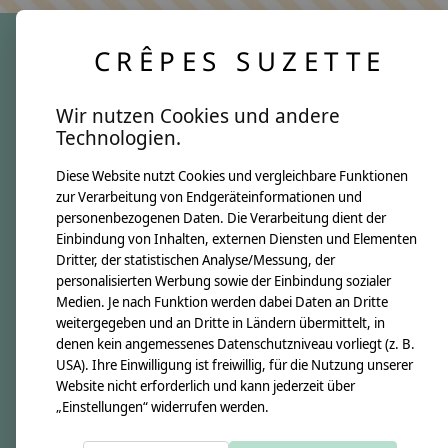
CRÊPES SUZETTE
crêpes suzette
Wir nutzen Cookies und andere
Über uns
Technologien.
Unsere Creppies
Diese Website nutzt Cookies und vergleichbare Funktionen
Nähkästchen
zur Verarbeitung von Endgeräteinformationen und
Unsere Stoffe
personenbezogenen Daten. Die Verarbeitung dient der
Impressum
Einbindung von Inhalten, externen Diensten und Elementen
Dritter, der statistischen Analyse/Messung, der
personalisierten Werbung sowie der Einbindung sozialer
Informationen
Medien. Je nach Funktion werden dabei Daten an Dritte
FAQ
weitergegeben und an Dritte in Ländern übermittelt, in
denen kein angemessenes Datenschutzniveau vorliegt (z. B.
Kontakt
USA). Ihre Einwilligung ist freiwillig, für die Nutzung unserer
Versandkosten & Rücksendungen
Website nicht erforderlich und kann jederzeit über
„Einstellungen“ widerrufen werden.
Zahlungsarten
AGB