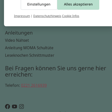
Einstellungen
Alles akzeptieren
Widerrufsbelehrung
Datenschutzerklärung
Impressum
|
Datenschutzhinweis
Cookie Infos
Cookie Infos
Anleitungen
Video Nähset
Anleitung MOMA Schultüte
Leseknochen Schnittmuster
Bei Fragen können Sie uns gerne hier
erreichen:
Telefon:
0221 2616939