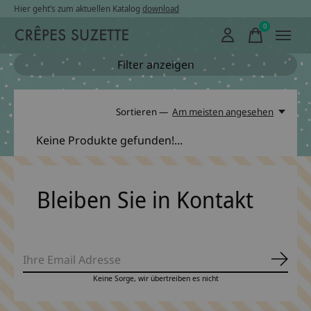
Hier geht’s zum aktuellen Katalog
download
0
items
Filter anzeigen
Sortieren —
Am meisten angesehen
Keine Produkte gefunden!...
Bleiben Sie in Kontakt
Abonn
Keine Sorge, wir übertreiben es nicht