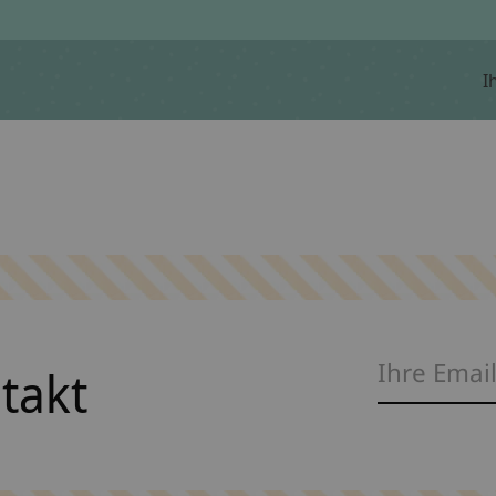
I
ntakt