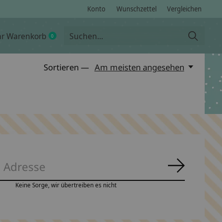
Konto
Wunschzettel
Vergleichen
hr Warenkorb
0
items
Sortieren —
Am meisten angesehen
Abonnie
Keine Sorge, wir übertreiben es nicht