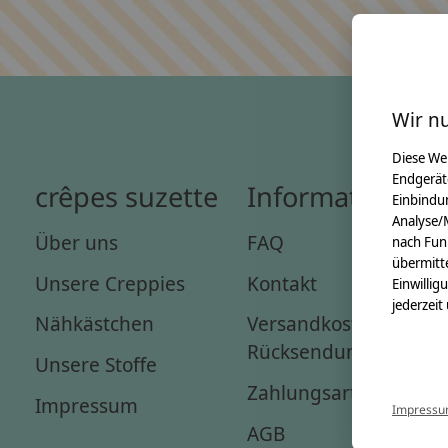
Wir n
Diese We
Endgerät
crêpes suzette
Informationen
Einbindun
Analyse/
Über uns
FAQ
nach Fun
übermitte
Unsere Creppies
Kontakt
Einwillig
jederzeit
Nähkästchen
Versandkosten &
Rücksendungen
Unsere Stoffe
Zahlungsarten
Impressum
Impress
AGB