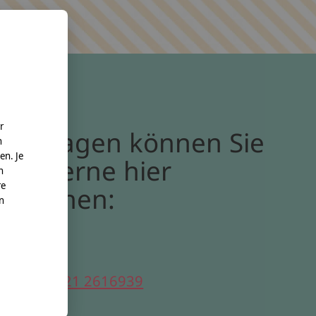
r
Bei Fragen können Sie
n
en. Je
uns gerne hier
n
re
erreichen:
nn
elefon:
0221 2616939