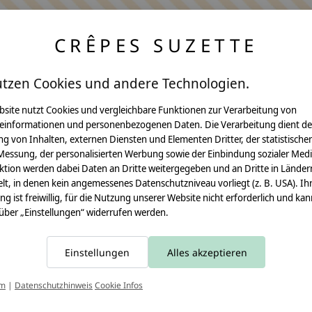
CRÊPES SUZETTE
utzen Cookies und andere Technologien.
bsite nutzt Cookies und vergleichbare Funktionen zur Verarbeitung von
einformationen und personenbezogenen Daten. Die Verarbeitung dient de
Anleitungen
g von Inhalten, externen Diensten und Elementen Dritter, der statistische
Messung, der personalisierten Werbung sowie der Einbindung sozialer Medi
Video Nähset
ktion werden dabei Daten an Dritte weitergegeben und an Dritte in Länder
lt, in denen kein angemessenes Datenschutzniveau vorliegt (z. B. USA). Ih
Anleitung MOMA
ung ist freiwillig, für die Nutzung unserer Website nicht erforderlich und ka
 über „Einstellungen“ widerrufen werden.
Schultüte
Leseknochen
Einstellungen
Alles akzeptieren
Schnittmuster
T
um
|
Datenschutzhinweis
Cookie Infos