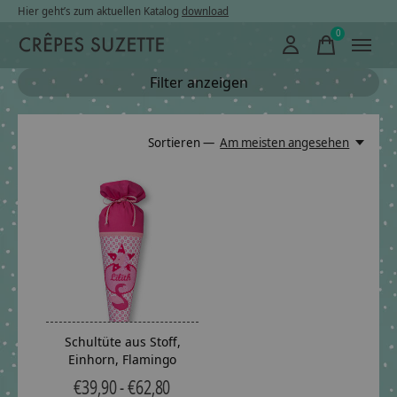
Hier geht’s zum aktuellen Katalog
download
0
items
Filter anzeigen
Sortieren —
Am meisten angesehen
Schultüte aus Stoff,
Einhorn, Flamingo
€39,90 - €62,80