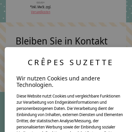
€69,90 *
*Inkl. MwSt. zzgl.
Versandkosten
Bleiben Sie in Kontakt
CRÊPES SUZETTE
Abonn
Keine Sorge, wir übertreiben es nicht
Wir nutzen Cookies und andere
Technologien.
Diese Website nutzt Cookies und vergleichbare Funktionen
zur Verarbeitung von Endgeräteinformationen und
personenbezogenen Daten. Die Verarbeitung dient der
crêpes suzette
Einbindung von Inhalten, externen Diensten und Elementen
Dritter, der statistischen Analyse/Messung, der
Über uns
personalisierten Werbung sowie der Einbindung sozialer
Unsere Creppies