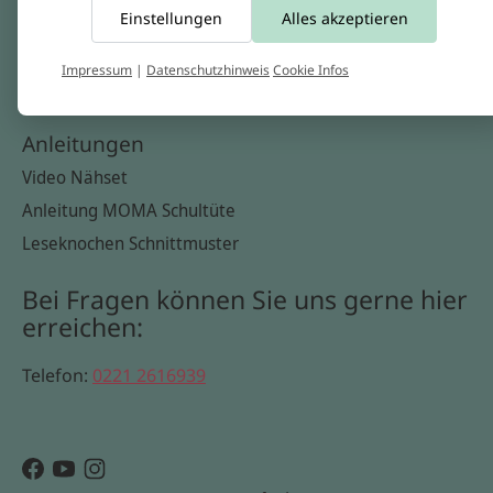
Einstellungen
Alles akzeptieren
Widerrufsbelehrung
Datenschutzerklärung
Impressum
|
Datenschutzhinweis
Cookie Infos
Cookie Infos
Anleitungen
Video Nähset
Anleitung MOMA Schultüte
Leseknochen Schnittmuster
Bei Fragen können Sie uns gerne hier
erreichen:
Telefon:
0221 2616939