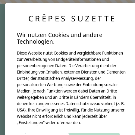
CRÊPES SUZETTE
crêpes suzette
Wir nutzen Cookies und andere
Über uns
Technologien.
Unsere Creppies
Diese Website nutzt Cookies und vergleichbare Funktionen
Nähkästchen
zur Verarbeitung von Endgeräteinformationen und
Unsere Stoffe
personenbezogenen Daten. Die Verarbeitung dient der
Impressum
Einbindung von Inhalten, externen Diensten und Elementen
Dritter, der statistischen Analyse/Messung, der
personalisierten Werbung sowie der Einbindung sozialer
Informationen
Medien. Je nach Funktion werden dabei Daten an Dritte
FAQ
weitergegeben und an Dritte in Ländern übermittelt, in
denen kein angemessenes Datenschutzniveau vorliegt (z. B.
Kontakt
USA). Ihre Einwilligung ist freiwillig, für die Nutzung unserer
Versandkosten & Rücksendungen
Website nicht erforderlich und kann jederzeit über
„Einstellungen“ widerrufen werden.
Zahlungsarten
AGB