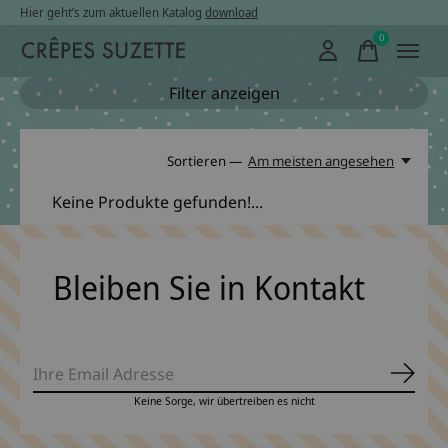
Hier geht’s zum aktuellen Katalog
download
0
items
Filter anzeigen
Sortieren —
Am meisten angesehen
Keine Produkte gefunden!...
Bleiben Sie in Kontakt
Abonn
Keine Sorge, wir übertreiben es nicht