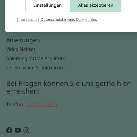
Einstellungen
Alles akzeptieren
Widerrufsbelehrung
Datenschutzerklärung
Impressum
|
Datenschutzhinweis
Cookie Infos
Cookie Infos
Anleitungen
Video Nähset
Anleitung MOMA Schultüte
Leseknochen Schnittmuster
Bei Fragen können Sie uns gerne hier
erreichen:
Telefon:
0221 2616939