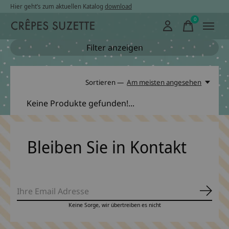
Hier geht’s zum aktuellen Katalog
download
0
items
Filter anzeigen
Sortieren —
Am meisten angesehen
Keine Produkte gefunden!...
Bleiben Sie in Kontakt
Abonn
Keine Sorge, wir übertreiben es nicht