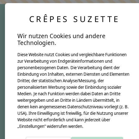
CRÊPES SUZETTE
crêpes suzette
Wir nutzen Cookies und andere
Über uns
Technologien.
Unsere Creppies
Diese Website nutzt Cookies und vergleichbare Funktionen
Nähkästchen
zur Verarbeitung von Endgeräteinformationen und
Unsere Stoffe
personenbezogenen Daten. Die Verarbeitung dient der
Impressum
Einbindung von Inhalten, externen Diensten und Elementen
Dritter, der statistischen Analyse/Messung, der
personalisierten Werbung sowie der Einbindung sozialer
Informationen
Medien. Je nach Funktion werden dabei Daten an Dritte
FAQ
weitergegeben und an Dritte in Ländern übermittelt, in
denen kein angemessenes Datenschutzniveau vorliegt (z. B.
Kontakt
USA). Ihre Einwilligung ist freiwillig, für die Nutzung unserer
Versandkosten & Rücksendungen
Website nicht erforderlich und kann jederzeit über
„Einstellungen“ widerrufen werden.
Zahlungsarten
AGB