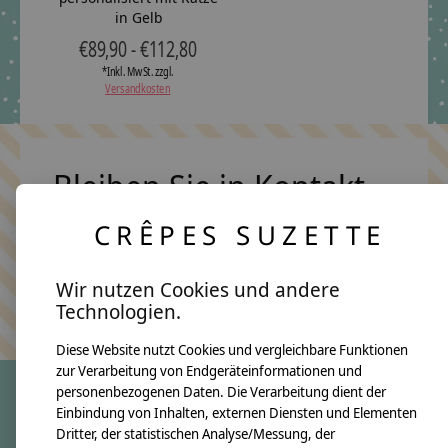
in Gelb
€89,90 - €112,80
*Inkl. MwSt. zzgl.
Versandkosten
Bleiben Sie in Kontakt
CRÊPES SUZETTE
Abonn
Wir nutzen Cookies und andere
Keine Sorge, wir übertreiben es nicht
Technologien.
Diese Website nutzt Cookies und vergleichbare Funktionen
zur Verarbeitung von Endgeräteinformationen und
personenbezogenen Daten. Die Verarbeitung dient der
Einbindung von Inhalten, externen Diensten und Elementen
crêpes suzette
Dritter, der statistischen Analyse/Messung, der