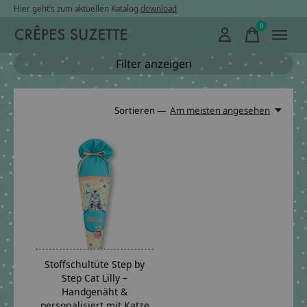
Hier geht’s zum aktuellen Katalog
download
0
items
Filter anzeigen
Sortieren —
Am meisten angesehen
Stoffschultüte Step by
Step Cat Lilly –
Handgenäht &
personalisiert mit Katze