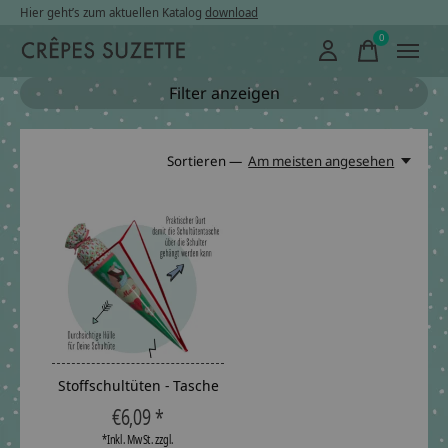
Hier geht’s zum aktuellen Katalog
download
0
items
Filter anzeigen
Sortieren —
Am meisten angesehen
Stoffschultüten - Tasche
€6,09 *
*Inkl. MwSt. zzgl.