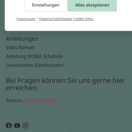
Einstellungen
Alles akzeptieren
Widerrufsbelehrung
Datenschutzerklärung
Impressum
|
Datenschutzhinweis
Cookie Infos
Cookie Infos
Anleitungen
Video Nähset
Anleitung MOMA Schultüte
Leseknochen Schnittmuster
Bei Fragen können Sie uns gerne hier
erreichen:
Telefon:
0221 2616939