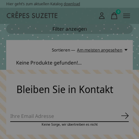
Hier geht’s zum aktuellen Katalog
download
0
items
Filter anzeigen
Sortieren —
Am meisten angesehen
Keine Produkte gefunden!...
Bleiben Sie in Kontakt
Abonn
Keine Sorge, wir übertreiben es nicht