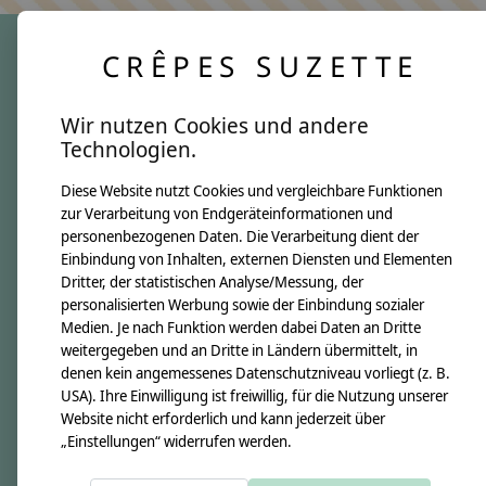
CRÊPES SUZETTE
crêpes suzette
Wir nutzen Cookies und andere
Über uns
Technologien.
Unsere Creppies
Diese Website nutzt Cookies und vergleichbare Funktionen
Nähkästchen
zur Verarbeitung von Endgeräteinformationen und
Unsere Stoffe
personenbezogenen Daten. Die Verarbeitung dient der
Impressum
Einbindung von Inhalten, externen Diensten und Elementen
Dritter, der statistischen Analyse/Messung, der
personalisierten Werbung sowie der Einbindung sozialer
Informationen
Medien. Je nach Funktion werden dabei Daten an Dritte
FAQ
weitergegeben und an Dritte in Ländern übermittelt, in
denen kein angemessenes Datenschutzniveau vorliegt (z. B.
Kontakt
USA). Ihre Einwilligung ist freiwillig, für die Nutzung unserer
Versandkosten & Rücksendungen
Website nicht erforderlich und kann jederzeit über
„Einstellungen“ widerrufen werden.
Zahlungsarten
AGB