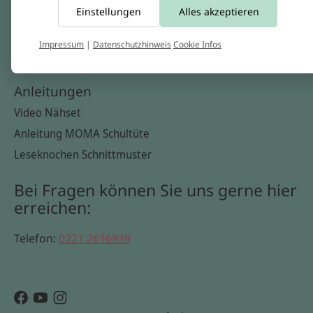
Einstellungen
Alles akzeptieren
Widerrufsbelehrung
Datenschutzerklärung
Impressum
|
Datenschutzhinweis
Cookie Infos
Cookie Infos
Anleitungen
Video Nähset
Anleitung MOMA Schultüte
Leseknochen Schnittmuster
Bei Fragen können Sie uns gerne hier
erreichen:
Telefon:
0221 2616939