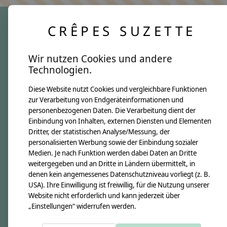
CRÊPES SUZETTE
crêpes suzette
Wir nutzen Cookies und andere
Über uns
Technologien.
Unsere Creppies
Diese Website nutzt Cookies und vergleichbare Funktionen
Nähkästchen
zur Verarbeitung von Endgeräteinformationen und
Unsere Stoffe
personenbezogenen Daten. Die Verarbeitung dient der
Impressum
Einbindung von Inhalten, externen Diensten und Elementen
Dritter, der statistischen Analyse/Messung, der
personalisierten Werbung sowie der Einbindung sozialer
Informationen
Medien. Je nach Funktion werden dabei Daten an Dritte
FAQ
weitergegeben und an Dritte in Ländern übermittelt, in
denen kein angemessenes Datenschutzniveau vorliegt (z. B.
Kontakt
USA). Ihre Einwilligung ist freiwillig, für die Nutzung unserer
Versandkosten & Rücksendungen
Website nicht erforderlich und kann jederzeit über
„Einstellungen“ widerrufen werden.
Zahlungsarten
AGB