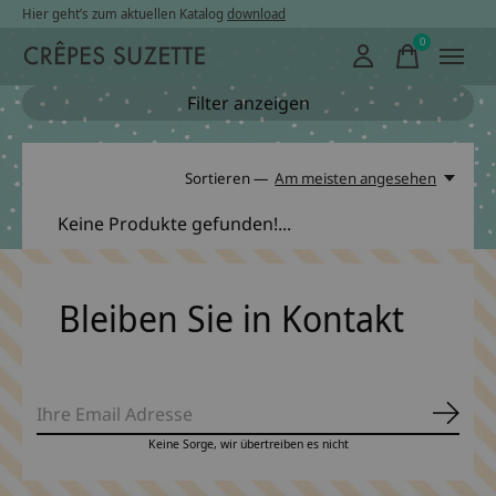
Hier geht’s zum aktuellen Katalog
download
0
items
Filter anzeigen
Sortieren —
Am meisten angesehen
Keine Produkte gefunden!...
Bleiben Sie in Kontakt
Abonn
Keine Sorge, wir übertreiben es nicht