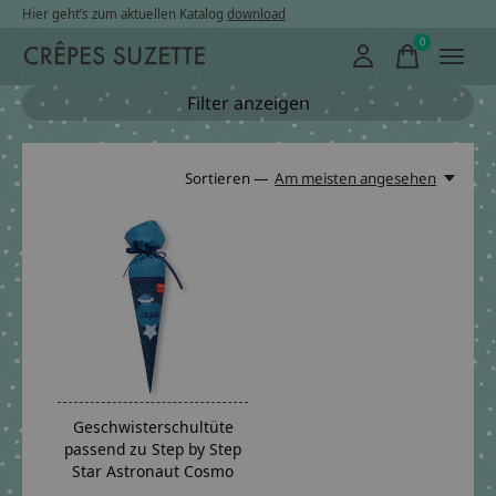
Hier geht’s zum aktuellen Katalog
download
0
items
Filter anzeigen
Sortieren —
Am meisten angesehen
Geschwisterschultüte
passend zu Step by Step
Star Astronaut Cosmo