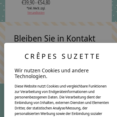
€39,90 - €54,80
*Inkl. MwSt. zzgl.
Versandkosten
Bleiben Sie in Kontakt
CRÊPES SUZETTE
Abonn
Keine Sorge, wir übertreiben es nicht
Wir nutzen Cookies und andere
Technologien.
Diese Website nutzt Cookies und vergleichbare Funktionen
zur Verarbeitung von Endgeräteinformationen und
personenbezogenen Daten. Die Verarbeitung dient der
crêpes suzette
Einbindung von Inhalten, externen Diensten und Elementen
Dritter, der statistischen Analyse/Messung, der
Über uns
personalisierten Werbung sowie der Einbindung sozialer