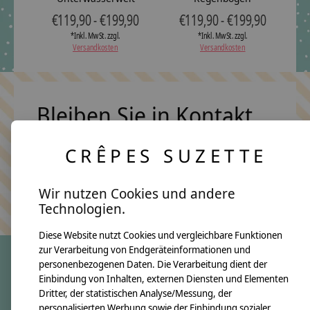
€119,90 - €199,90
€119,90 - €199,90
*Inkl. MwSt. zzgl.
*Inkl. MwSt. zzgl.
Versandkosten
Versandkosten
Bleiben Sie in Kontakt
CRÊPES SUZETTE
Abonn
Wir nutzen Cookies und andere
Keine Sorge, wir übertreiben es nicht
Technologien.
Diese Website nutzt Cookies und vergleichbare Funktionen
zur Verarbeitung von Endgeräteinformationen und
personenbezogenen Daten. Die Verarbeitung dient der
Einbindung von Inhalten, externen Diensten und Elementen
crêpes suzette
Dritter, der statistischen Analyse/Messung, der
Über uns
personalisierten Werbung sowie der Einbindung sozialer