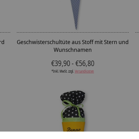
rd
Geschwisterschultüte aus Stoff mit Stern und
Wunschnamen
€39,90 - €56,80
*Inkl. MwSt. zzgl.
Versandkosten