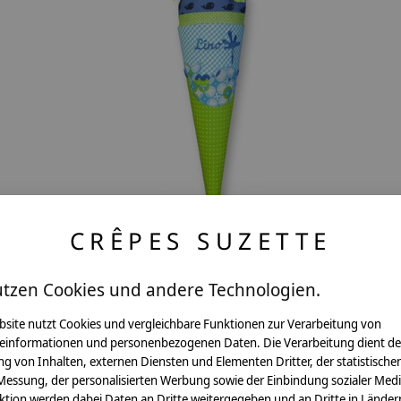
CRÊPES SUZETTE
Geschwisterschultüte aus Stoff Wal und
utzen Cookies und andere Technologien.
Wunschnamen
bsite nutzt Cookies und vergleichbare Funktionen zur Verarbeitung von
€39,90 - €56,80
einformationen und personenbezogenen Daten. Die Verarbeitung dient de
*Inkl. MwSt. zzgl.
Versandkosten
g von Inhalten, externen Diensten und Elementen Dritter, der statistische
Messung, der personalisierten Werbung sowie der Einbindung sozialer Medi
ktion werden dabei Daten an Dritte weitergegeben und an Dritte in Länder