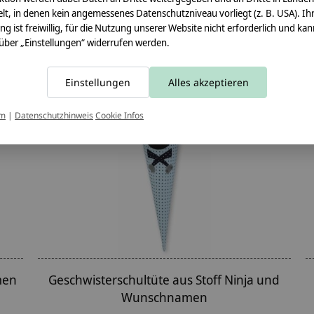
lt, in denen kein angemessenes Datenschutzniveau vorliegt (z. B. USA). Ih
ung ist freiwillig, für die Nutzung unserer Website nicht erforderlich und ka
 über „Einstellungen“ widerrufen werden.
Einstellungen
Alles akzeptieren
um
|
Datenschutzhinweis
Cookie Infos
men
Geschwisterschultüte aus Stoff Ninja und
Wunschnamen