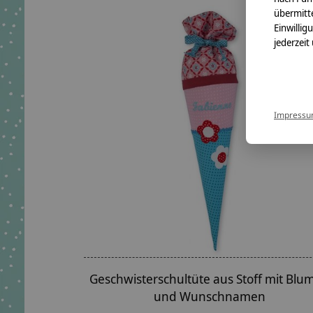
übermitte
Einwillig
jederzeit
Impress
Geschwisterschultüte aus Stoff mit Blu
und Wunschnamen