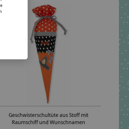
re
nn
Geschwisterschultüte aus Stoff mit
Raumschiff und Wunschnamen