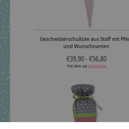
Geschwisterschultüte aus Stoff mit Pfe
und Wunschnamen
€39,90 - €56,80
*Inkl. MwSt. zzgl.
Versandkosten