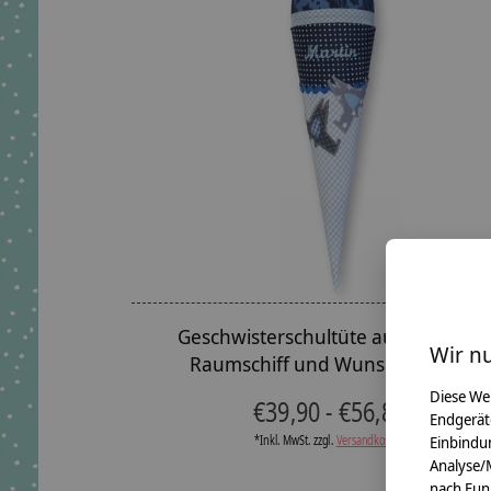
Geschwisterschultüte aus Stoff mit
Wir n
Raumschiff und Wunschnamen
Diese We
€39,90 - €56,80
Endgerät
*Inkl. MwSt. zzgl.
Versandkosten
Einbindun
Analyse/
nach Fun