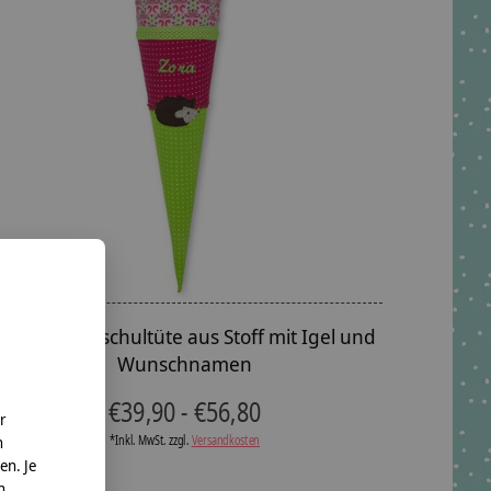
Geschwisterschultüte aus Stoff mit Igel und
Wunschnamen
€39,90 - €56,80
r
*Inkl. MwSt. zzgl.
Versandkosten
n
en. Je
n