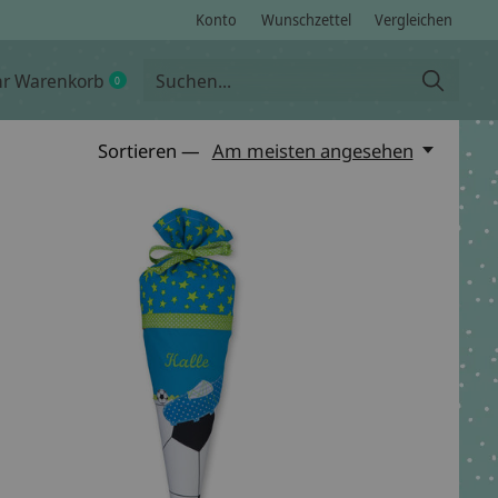
Konto
Wunschzettel
Vergleichen
hr Warenkorb
0
items
Sortieren —
Am meisten angesehen