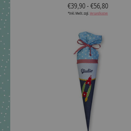
€39,90 - €56,80
*Inkl. MwSt. zzgl.
Versandkosten