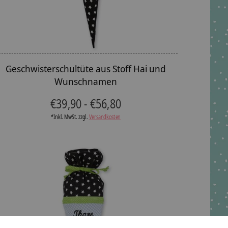
Geschwisterschultüte aus Stoff Hai und
Wunschnamen
€39,90 - €56,80
*Inkl. MwSt. zzgl.
Versandkosten