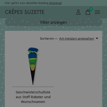
Hier geht’s zum aktuellen Katalog
download
0
items
Filter anzeigen
Sortieren —
Am meisten angesehen
Geschwisterschultüte
aus Stoff Roboter und
Wunschnamen