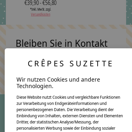
€39,90 - €56,80
*Inkl. MwSt. zzgl.
Versandkosten
Bleiben Sie in Kontakt
CRÊPES SUZETTE
Abonn
Keine Sorge, wir übertreiben es nicht
Wir nutzen Cookies und andere
Technologien.
Diese Website nutzt Cookies und vergleichbare Funktionen
zur Verarbeitung von Endgeräteinformationen und
personenbezogenen Daten. Die Verarbeitung dient der
crêpes suzette
Einbindung von Inhalten, externen Diensten und Elementen
Dritter, der statistischen Analyse/Messung, der
Über uns
personalisierten Werbung sowie der Einbindung sozialer