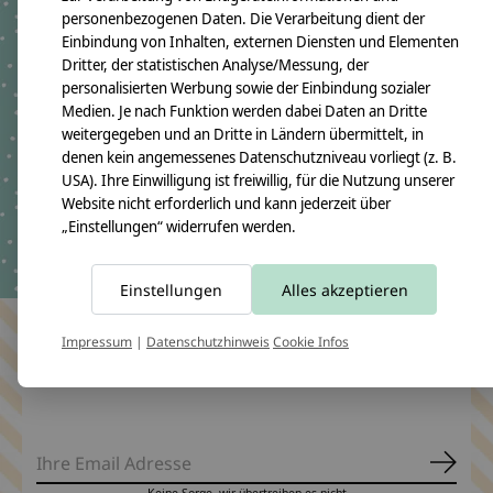
personenbezogenen Daten. Die Verarbeitung dient der
Einbindung von Inhalten, externen Diensten und Elementen
Dritter, der statistischen Analyse/Messung, der
personalisierten Werbung sowie der Einbindung sozialer
Medien. Je nach Funktion werden dabei Daten an Dritte
weitergegeben und an Dritte in Ländern übermittelt, in
Geschwisterschultüte
denen kein angemessenes Datenschutzniveau vorliegt (z. B.
aus Stoff Roboter und
Wunschnamen
USA). Ihre Einwilligung ist freiwillig, für die Nutzung unserer
Website nicht erforderlich und kann jederzeit über
€39,90 - €56,80
„Einstellungen“ widerrufen werden.
*Inkl. MwSt. zzgl.
Versandkosten
Einstellungen
Alles akzeptieren
Impressum
|
Datenschutzhinweis
Cookie Infos
Bleiben Sie in Kontakt
Abonn
Keine Sorge, wir übertreiben es nicht