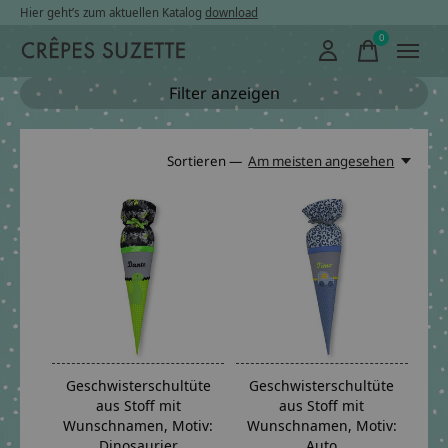
Hier geht’s zum aktuellen Katalog
download
0
items
Filter anzeigen
Sortieren —
Am meisten angesehen
Geschwisterschultüte
Geschwisterschultüte
aus Stoff mit
aus Stoff mit
Wunschnamen, Motiv:
Wunschnamen, Motiv:
Dinosaurier
Auto