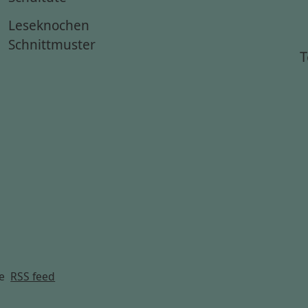
Leseknochen
Schnittmuster
T
g
e
RSS feed