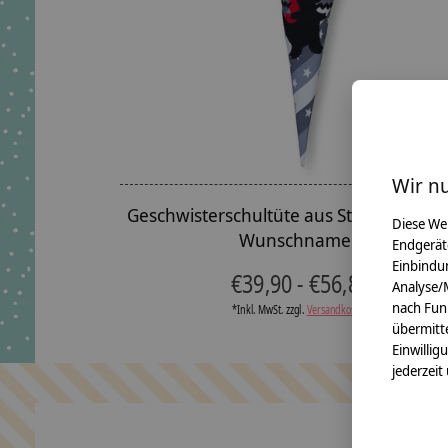
Wir n
Geschwisterschultüte aus Stoff Drache
Diese We
Wunschnamen
Endgerät
Einbindun
€39,90 - €56,80
Analyse/
nach Fun
*Inkl. MwSt. zzgl.
Versandkosten
übermitte
Einwillig
jederzeit