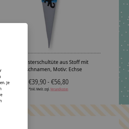
Geschwisterschultüte aus Stoff mit
Wunschnamen, Motiv: Echse
r
n
€39,90 - €56,80
en. Je
n
*Inkl. MwSt. zzgl.
Versandkosten
re
nn