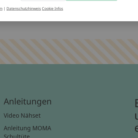
ntakt
um
|
Datenschutzhinweis
Cookie Infos
Anleitungen
Video Nähset
Anleitung MOMA
Schultüte