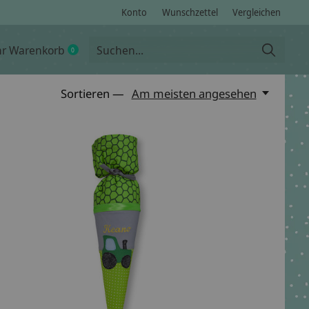
Konto
Wunschzettel
Vergleichen
hr Warenkorb
0
items
Sortieren —
Am meisten angesehen