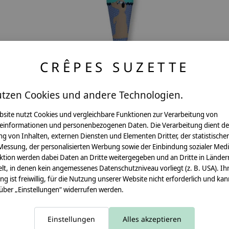
CRÊPES SUZETTE
utzen Cookies und andere Technologien.
 und
Geschwisterschultüte aus Stoff mit
bsite nutzt Cookies und vergleichbare Funktionen zur Verarbeitung von
Wunschnamen, Motiv: Erdmännchen
einformationen und personenbezogenen Daten. Die Verarbeitung dient de
g von Inhalten, externen Diensten und Elementen Dritter, der statistische
€39,90 - €56,80
Messung, der personalisierten Werbung sowie der Einbindung sozialer Medi
ktion werden dabei Daten an Dritte weitergegeben und an Dritte in Länder
*Inkl. MwSt. zzgl.
Versandkosten
lt, in denen kein angemessenes Datenschutzniveau vorliegt (z. B. USA). Ih
ung ist freiwillig, für die Nutzung unserer Website nicht erforderlich und ka
 über „Einstellungen“ widerrufen werden.
Einstellungen
Alles akzeptieren