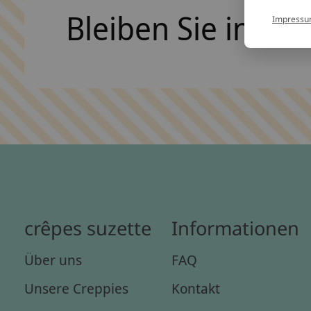
Bleiben Sie in Ko
Impress
crêpes suzette
Informationen
Über uns
FAQ
Unsere Creppies
Kontakt