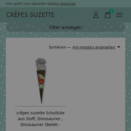
Hier geht’s zum aktuellen Katalog
download
0
items
Filter anzeigen
Sortieren —
Am meisten angesehen
crêpes suzette Schultüte
aus Stoff, Dinosaurier ,
Dinosaurier Skelett -