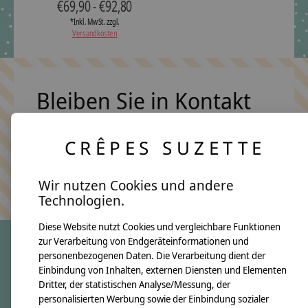
€69,90 - €92,80
*Inkl. MwSt. zzgl.
Versandkosten
Bleiben Sie in Kontakt
CRÊPES SUZETTE
Abonn
Keine Sorge, wir übertreiben es nicht
Wir nutzen Cookies und andere
Technologien.
Diese Website nutzt Cookies und vergleichbare Funktionen
zur Verarbeitung von Endgeräteinformationen und
personenbezogenen Daten. Die Verarbeitung dient der
crêpes suzette
Einbindung von Inhalten, externen Diensten und Elementen
Dritter, der statistischen Analyse/Messung, der
Über uns
personalisierten Werbung sowie der Einbindung sozialer