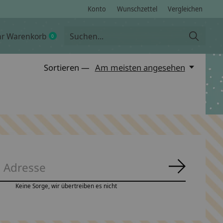
Konto
Wunschzettel
Vergleichen
hr Warenkorb
0
items
Sortieren —
Am meisten angesehen
Abonnie
Keine Sorge, wir übertreiben es nicht