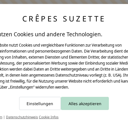
CRÊPES SUZETTE
utzen Cookies und andere Technologien.
bsite nutzt Cookies und vergleichbare Funktionen zur Verarbeitung von
einformationen und personenbezogenen Daten. Die Verarbeitung dient de
Anleitungen
g von Inhalten, externen Diensten und Elementen Dritter, der statistische
Messung, der personalisierten Werbung sowie der Einbindung sozialer Medi
Video Nähset
ktion werden dabei Daten an Dritte weitergegeben und an Dritte in Länder
lt, in denen kein angemessenes Datenschutzniveau vorliegt (z. B. USA). Ih
Anleitung MOMA
ung ist freiwillig, für die Nutzung unserer Website nicht erforderlich und ka
 über „Einstellungen“ widerrufen werden.
Schultüte
Leseknochen
Einstellungen
Alles akzeptieren
Schnittmuster
T
um
|
Datenschutzhinweis
Cookie Infos