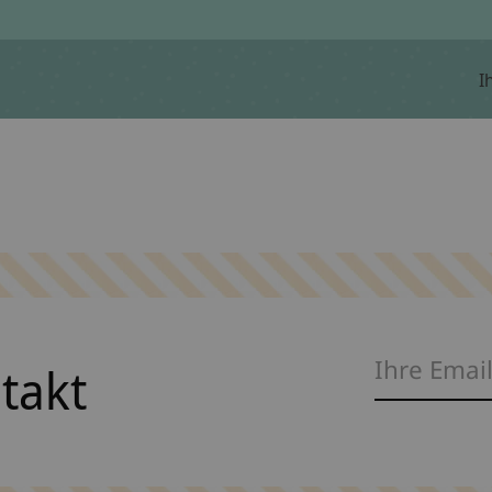
I
ntakt