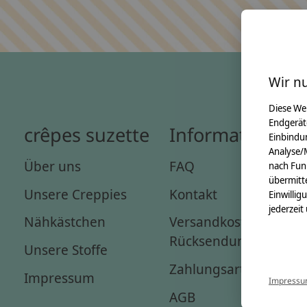
Wir n
Diese We
Endgerät
crêpes suzette
Informationen
Einbindun
Analyse/
Über uns
FAQ
nach Fun
übermitte
Unsere Creppies
Kontakt
Einwillig
jederzeit
Nähkästchen
Versandkosten &
Rücksendungen
Unsere Stoffe
Zahlungsarten
Impressum
Impress
AGB