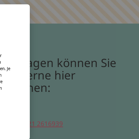
r
Bei Fragen können Sie
n
en. Je
uns gerne hier
n
re
erreichen:
nn
elefon:
0221 2616939