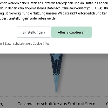
ktion werden dabei Daten an Dritte weitergegeben und an Dritte in Länder
lt, in denen kein angemessenes Datenschutzniveau vorliegt (z. B. USA). Ih
ung ist freiwillig, für die Nutzung unserer Website nicht erforderlich und ka
 über „Einstellungen“ widerrufen werden.
Einstellungen
Alles akzeptieren
um
|
Datenschutzhinweis
Cookie Infos
n,
Geschwisterschultüte aus Stoff mit Stern