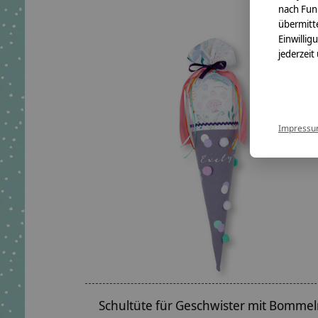
nach Fun
übermitte
Einwillig
jederzeit
Impress
Schultüte für Geschwister mit Bommel