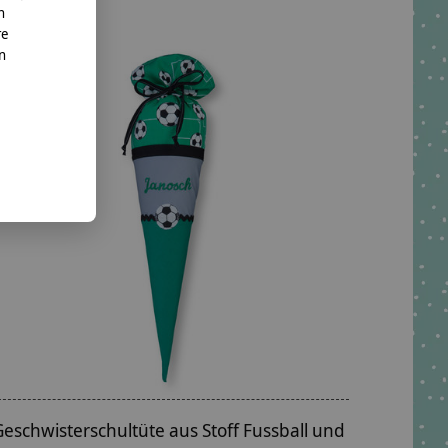
n
re
nn
Geschwisterschultüte aus Stoff Fussball und