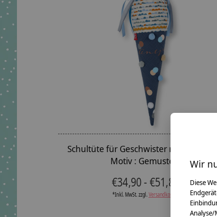
Schultüte für Geschwister mit Bommel
Motiv : Gemustert
Wir n
€34,90 - €51,80
Diese We
Endgerät
*Inkl. MwSt. zzgl.
Versandkosten
Einbindun
Analyse/