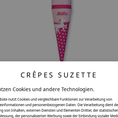
CRÊPES SUZETTE
n,
Geschwisterschultüte aus Stoff mit Einhorn
und Wunschnamen
utzen Cookies und andere Technologien.
The rating of this product is
5
out of 5
bsite nutzt Cookies und vergleichbare Funktionen zur Verarbeitung von
€39,90 - €56,80
einformationen und personenbezogenen Daten. Die Verarbeitung dient de
g von Inhalten, externen Diensten und Elementen Dritter, der statistische
*Inkl. MwSt. zzgl.
Versandkosten
Messung, der personalisierten Werbung sowie der Einbindung sozialer Medi