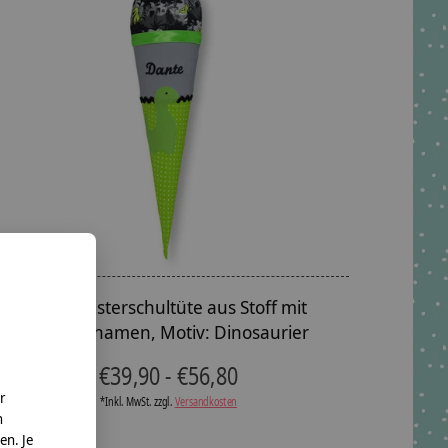
Geschwisterschultüte aus Stoff mit
Wunschnamen, Motiv: Dinosaurier
€39,90 - €56,80
r
*Inkl. MwSt. zzgl.
Versandkosten
n
en. Je