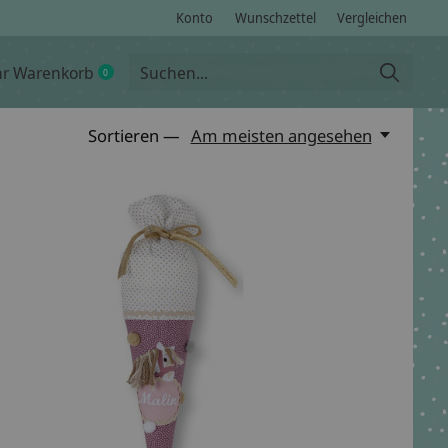
Konto
Wunschzettel
Vergleichen
hr Warenkorb
0
items
Sortieren —
Am meisten angesehen