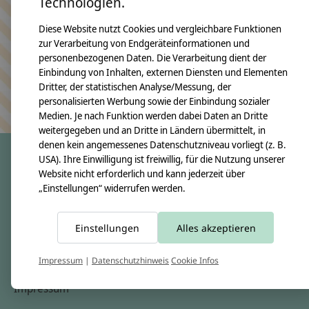
Technologien.
Bleiben Sie in Kontakt
Diese Website nutzt Cookies und vergleichbare Funktionen
zur Verarbeitung von Endgeräteinformationen und
personenbezogenen Daten. Die Verarbeitung dient der
Einbindung von Inhalten, externen Diensten und Elementen
Abonn
Dritter, der statistischen Analyse/Messung, der
Keine Sorge, wir übertreiben es nicht
personalisierten Werbung sowie der Einbindung sozialer
Medien. Je nach Funktion werden dabei Daten an Dritte
weitergegeben und an Dritte in Ländern übermittelt, in
denen kein angemessenes Datenschutzniveau vorliegt (z. B.
USA). Ihre Einwilligung ist freiwillig, für die Nutzung unserer
Website nicht erforderlich und kann jederzeit über
crêpes suzette
„Einstellungen“ widerrufen werden.
Über uns
Unsere Creppies
Einstellungen
Alles akzeptieren
Nähkästchen
Impressum
|
Datenschutzhinweis
Cookie Infos
Unsere Stoffe
Impressum