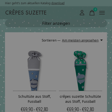
Hier geht’s zum aktuellen Katalog
download
0
items
Filter anzeigen
Sortieren —
Am meisten angesehen
Schultüte aus Stoff,
crêpes suzette Schultüte
Fussball
aus Stoff, Fussball
€69,90 - €92,80
€69,90 - €92,80