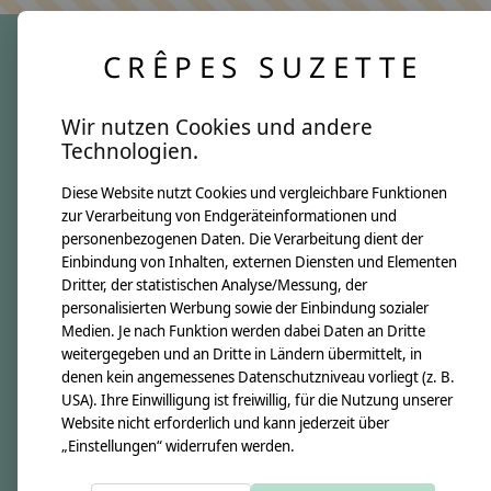
CRÊPES SUZETTE
crêpes suzette
Wir nutzen Cookies und andere
Über uns
Technologien.
Unsere Creppies
Diese Website nutzt Cookies und vergleichbare Funktionen
Nähkästchen
zur Verarbeitung von Endgeräteinformationen und
Unsere Stoffe
personenbezogenen Daten. Die Verarbeitung dient der
Impressum
Einbindung von Inhalten, externen Diensten und Elementen
Dritter, der statistischen Analyse/Messung, der
personalisierten Werbung sowie der Einbindung sozialer
Informationen
Medien. Je nach Funktion werden dabei Daten an Dritte
FAQ
weitergegeben und an Dritte in Ländern übermittelt, in
denen kein angemessenes Datenschutzniveau vorliegt (z. B.
Kontakt
USA). Ihre Einwilligung ist freiwillig, für die Nutzung unserer
Versandkosten & Rücksendungen
Website nicht erforderlich und kann jederzeit über
„Einstellungen“ widerrufen werden.
Zahlungsarten
AGB