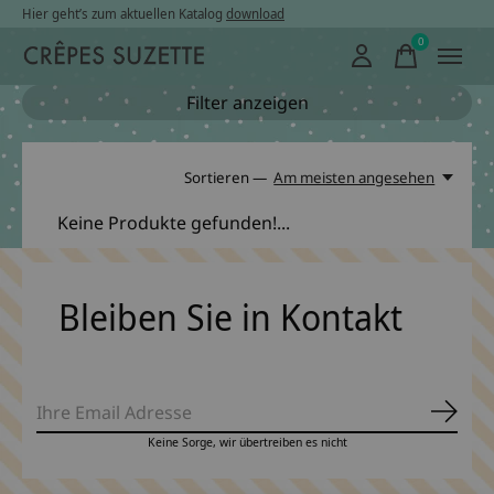
Hier geht’s zum aktuellen Katalog
download
0
items
Filter anzeigen
Sortieren —
Am meisten angesehen
Keine Produkte gefunden!...
Bleiben Sie in Kontakt
Abonn
Keine Sorge, wir übertreiben es nicht