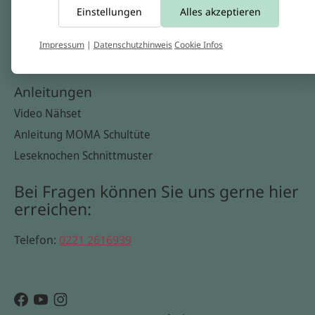
Einstellungen
Alles akzeptieren
Widerrufsbelehrung
Datenschutzerklärung
Impressum
|
Datenschutzhinweis
Cookie Infos
Cookie Infos
Anleitungen
Video Nähset
Anleitung MOMA Schultüte
Leseknochen Schnittmuster
Bei Fragen können Sie uns gerne hier
erreichen:
Telefon:
0221 2616939