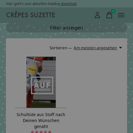
Hier geht’s zum aktuellen Katalog
download
0
items
Filter anzeigen
Sortieren —
Am meisten angesehen
Schultüte aus Stoff nach
Deinen Wünschen
genäht