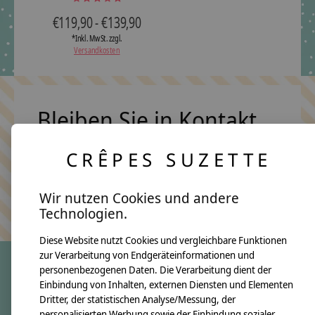
The rating of this product is
5
out of 5
€119,90 - €139,90
*Inkl. MwSt. zzgl.
Versandkosten
Bleiben Sie in Kontakt
CRÊPES SUZETTE
Abonn
Wir nutzen Cookies und andere
Keine Sorge, wir übertreiben es nicht
Technologien.
Diese Website nutzt Cookies und vergleichbare Funktionen
zur Verarbeitung von Endgeräteinformationen und
personenbezogenen Daten. Die Verarbeitung dient der
Einbindung von Inhalten, externen Diensten und Elementen
crêpes suzette
Dritter, der statistischen Analyse/Messung, der
personalisierten Werbung sowie der Einbindung sozialer