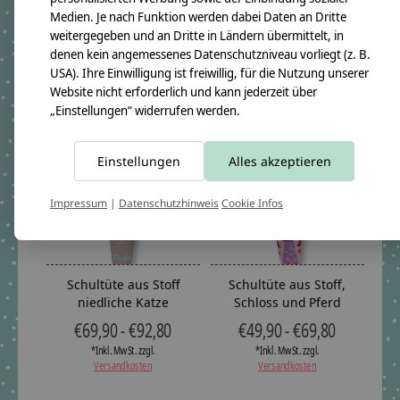
€69,90 - €92,80
Ergobag Bärzaubernd
Medien. Je nach Funktion werden dabei Daten an Dritte
*Inkl. MwSt. zzgl.
weitergegeben und an Dritte in Ländern übermittelt, in
€69,90 - €92,80
Versandkosten
denen kein angemessenes Datenschutzniveau vorliegt (z. B.
*Inkl. MwSt. zzgl.
USA). Ihre Einwilligung ist freiwillig, für die Nutzung unserer
Versandkosten
Website nicht erforderlich und kann jederzeit über
„Einstellungen“ widerrufen werden.
Einstellungen
Alles akzeptieren
Impressum
|
Datenschutzhinweis
Cookie Infos
Schultüte aus Stoff
Schultüte aus Stoff,
niedliche Katze
Schloss und Pferd
€69,90 - €92,80
€49,90 - €69,80
*Inkl. MwSt. zzgl.
*Inkl. MwSt. zzgl.
Versandkosten
Versandkosten