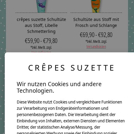
crêpes suzette Schultüte
Schultüte aus Stoff mit
aus Stoff, Libelle
Frosch und Schlange
Schmetterling
€69,90 - €92,80
€59,90 - €79,80
*Inkl. MwSt. zzgl.
Versandkosten
*Inkl. MwSt. zzgl.
Versandkosten
CRÊPES SUZETTE
Wir nutzen Cookies und andere
Technologien.
Diese Website nutzt Cookies und vergleichbare Funktionen
zur Verarbeitung von Endgeräteinformationen und
personenbezogenen Daten. Die Verarbeitung dient der
Einbindung von Inhalten, externen Diensten und Elementen
Schultüte aus Stoff,
Schultüte aus Stoff, Pferd
Dritter, der statistischen Analyse/Messung, der
Hellblau mit Luftballons
und Blumen
für Mädchen, passend zu
personalisierten Werbung sowie der Einbindung sozialer