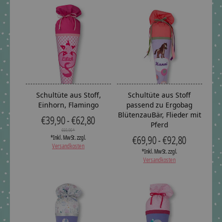
Schultüte aus Stoff,
Schultüte aus Stoff
Einhorn, Flamingo
passend zu Ergobag
BlütenzauBär, Flieder mit
€39,90 - €62,80
Pferd
€69,90 *
€69,90 - €92,80
*Inkl. MwSt. zzgl.
Versandkosten
*Inkl. MwSt. zzgl.
Versandkosten