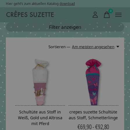
Hier geht’s zum aktuellen Katalog
download
0
items
Filter anzeigen
Sortieren —
Am meisten angesehen
Schultüte aus Stoff in
crepes suzette Schultüte
Weiß, Gold und Altrosa
aus Stoff, Schmetterlinge
mit Pferd
€69,90 - €92,80