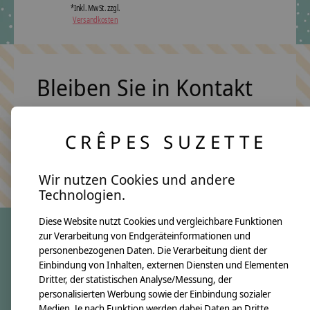
*Inkl. MwSt. zzgl.
Versandkosten
Bleiben Sie in Kontakt
CRÊPES SUZETTE
Abonn
Keine Sorge, wir übertreiben es nicht
Wir nutzen Cookies und andere
Technologien.
Diese Website nutzt Cookies und vergleichbare Funktionen
zur Verarbeitung von Endgeräteinformationen und
personenbezogenen Daten. Die Verarbeitung dient der
crêpes suzette
Einbindung von Inhalten, externen Diensten und Elementen
Dritter, der statistischen Analyse/Messung, der
Über uns
personalisierten Werbung sowie der Einbindung sozialer
Unsere Creppies
Medien. Je nach Funktion werden dabei Daten an Dritte