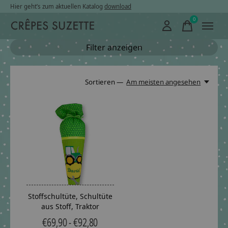
Hier geht’s zum aktuellen Katalog
download
0
items
Filter anzeigen
Sortieren —
Am meisten angesehen
Stoffschultüte, Schultüte
aus Stoff, Traktor
€69,90 - €92,80