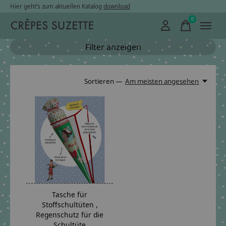
Hier geht’s zum aktuellen Katalog
download
0
items
Filter anzeigen
Sortieren —
Am meisten angesehen
Tasche für
Stoffschultüten ,
Regenschutz für die
Schultüte