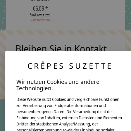
€6,09 *
*Inkl. MwSt. zzgl.
Versandkosten
Bleiben Sie in Kontakt
CRÊPES SUZETTE
Abonn
Wir nutzen Cookies und andere
Keine Sorge, wir übertreiben es nicht
Technologien.
Diese Website nutzt Cookies und vergleichbare Funktionen
zur Verarbeitung von Endgeräteinformationen und
personenbezogenen Daten. Die Verarbeitung dient der
Einbindung von Inhalten, externen Diensten und Elementen
crêpes suzette
Dritter, der statistischen Analyse/Messung, der
Über uns
personalisierten Werbung sowie der Einbindung sozialer