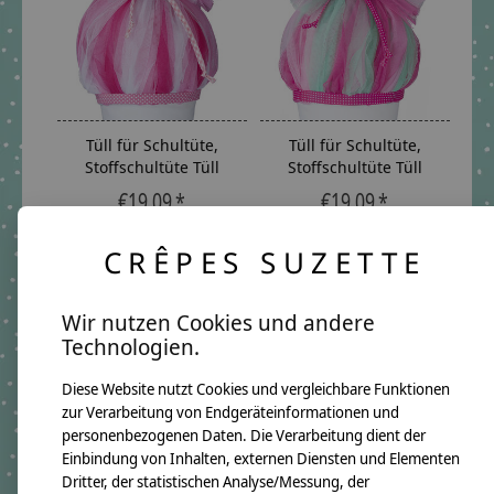
Tüll für Schultüte,
Tüll für Schultüte,
Stoffschultüte Tüll
Stoffschultüte Tüll
€19,09 *
€19,09 *
*Inkl. MwSt. zzgl.
*Inkl. MwSt. zzgl.
Versandkosten
Versandkosten
CRÊPES SUZETTE
Wir nutzen Cookies und andere
Technologien.
Diese Website nutzt Cookies und vergleichbare Funktionen
zur Verarbeitung von Endgeräteinformationen und
personenbezogenen Daten. Die Verarbeitung dient der
Einbindung von Inhalten, externen Diensten und Elementen
Dritter, der statistischen Analyse/Messung, der