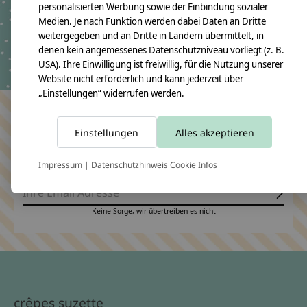
Tüll für Schultüte,
personalisierten Werbung sowie der Einbindung sozialer
Stoffschultüte Tüll
Medien. Je nach Funktion werden dabei Daten an Dritte
€19,09 *
weitergegeben und an Dritte in Ländern übermittelt, in
denen kein angemessenes Datenschutzniveau vorliegt (z. B.
*Inkl. MwSt. zzgl.
USA). Ihre Einwilligung ist freiwillig, für die Nutzung unserer
Versandkosten
Website nicht erforderlich und kann jederzeit über
„Einstellungen“ widerrufen werden.
Bleiben Sie in Kontakt
Einstellungen
Alles akzeptieren
Impressum
|
Datenschutzhinweis
Cookie Infos
Abonn
Keine Sorge, wir übertreiben es nicht
crêpes suzette