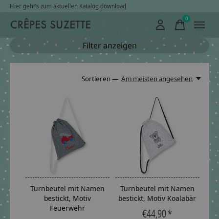
Hier geht’s zum aktuellen Katalog
download
0
items
Filter anzeigen
Sortieren —
Am meisten angesehen
Turnbeutel mit Namen
Turnbeutel mit Namen
bestickt, Motiv
bestickt, Motiv Koalabär
Feuerwehr
€44,90 *