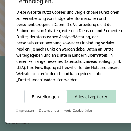
Technologien.
Bleiben Sie in Kontakt
Diese Website nutzt Cookies und vergleichbare Funktionen
zur Verarbeitung von Endgeräteinformationen und
personenbezogenen Daten. Die Verarbeitung dient der
Einbindung von Inhalten, externen Diensten und Elementen
Abonn
Dritter, der statistischen Analyse/Messung, der
Keine Sorge, wir übertreiben es nicht
personalisierten Werbung sowie der Einbindung sozialer
Medien. Je nach Funktion werden dabei Daten an Dritte
weitergegeben und an Dritte in Ländern übermittelt, in
denen kein angemessenes Datenschutzniveau vorliegt (z. B.
USA). Ihre Einwilligung ist freiwillig, für die Nutzung unserer
Website nicht erforderlich und kann jederzeit über
crêpes suzette
„Einstellungen“ widerrufen werden.
Über uns
Unsere Creppies
Einstellungen
Alles akzeptieren
Nähkästchen
Impressum
|
Datenschutzhinweis
Cookie Infos
Unsere Stoffe
Impressum