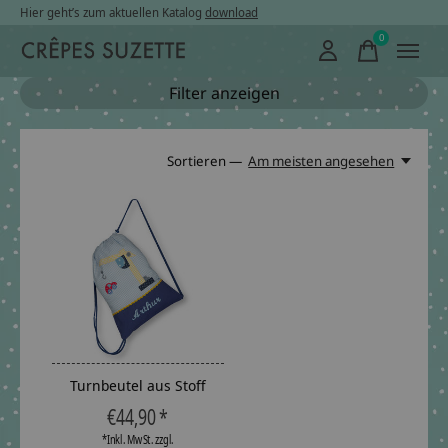
Hier geht’s zum aktuellen Katalog
download
0
items
Filter anzeigen
Sortieren —
Am meisten angesehen
Turnbeutel aus Stoff
€44,90 *
*Inkl. MwSt. zzgl.