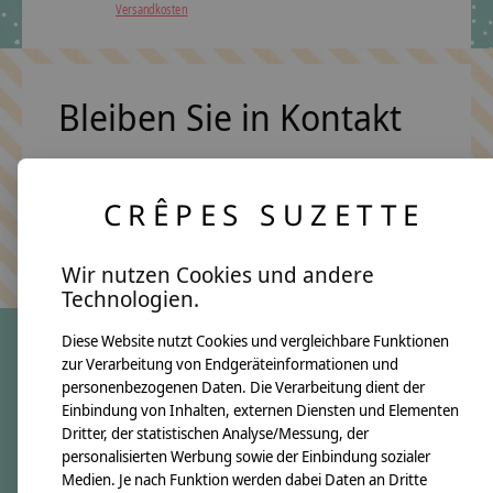
Versandkosten
Bleiben Sie in Kontakt
CRÊPES SUZETTE
Abonn
Keine Sorge, wir übertreiben es nicht
Wir nutzen Cookies und andere
Technologien.
Diese Website nutzt Cookies und vergleichbare Funktionen
zur Verarbeitung von Endgeräteinformationen und
crêpes suzette
personenbezogenen Daten. Die Verarbeitung dient der
Einbindung von Inhalten, externen Diensten und Elementen
Über uns
Dritter, der statistischen Analyse/Messung, der
Unsere Creppies
personalisierten Werbung sowie der Einbindung sozialer
Medien. Je nach Funktion werden dabei Daten an Dritte
Nähkästchen