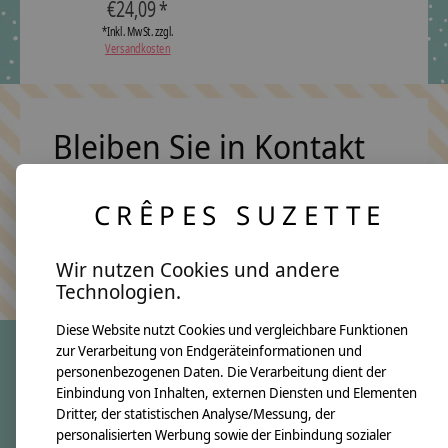
€24,09 *
*Inkl. MwSt. zzgl.
Versandkosten
Bleiben Sie in Kontakt
CRÊPES SUZETTE
Abonn
Keine Sorge, wir übertreiben es nicht
Wir nutzen Cookies und andere
Technologien.
Diese Website nutzt Cookies und vergleichbare Funktionen
zur Verarbeitung von Endgeräteinformationen und
personenbezogenen Daten. Die Verarbeitung dient der
crêpes suzette
Einbindung von Inhalten, externen Diensten und Elementen
Dritter, der statistischen Analyse/Messung, der
Über uns
personalisierten Werbung sowie der Einbindung sozialer