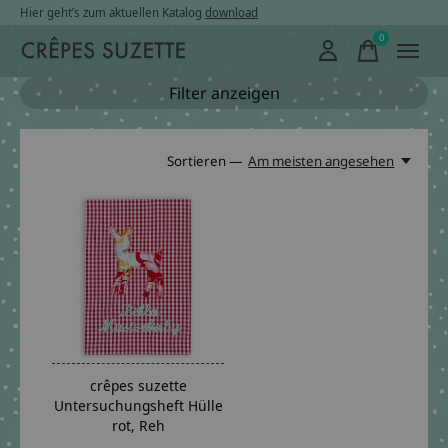
Hier geht’s zum aktuellen Katalog
download
0
items
Filter anzeigen
Sortieren —
Am meisten angesehen
crêpes suzette
Untersuchungsheft Hülle
rot, Reh