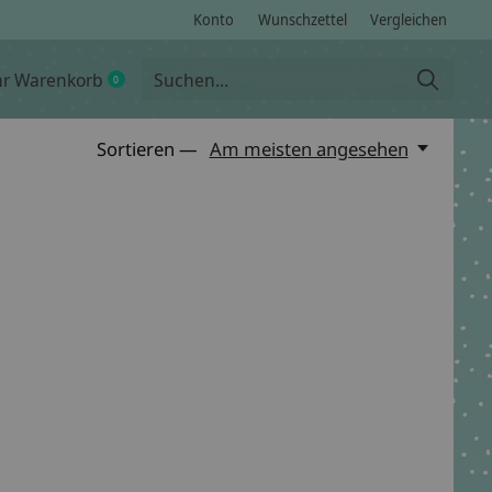
Konto
Wunschzettel
Vergleichen
hr Warenkorb
0
items
Sortieren —
Am meisten angesehen