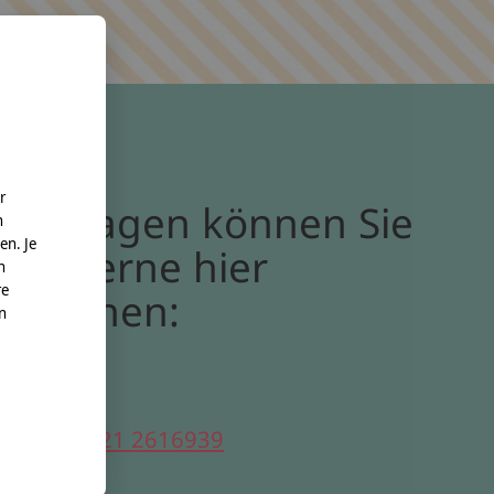
r
Bei Fragen können Sie
n
en. Je
uns gerne hier
n
re
erreichen:
nn
elefon:
0221 2616939