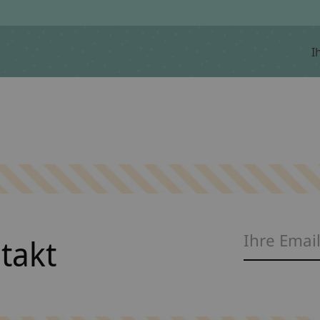
I
ntakt