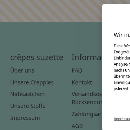
Wir n
Diese We
Endgerät
crêpes suzette
Informationen
Einbindun
Analyse/
Über uns
FAQ
nach Fun
übermitte
Unsere Creppies
Kontakt
Einwillig
jederzeit
Nähkästchen
Versandkosten &
Rücksendungen
Unsere Stoffe
Zahlungsarten
Impressum
Impress
AGB