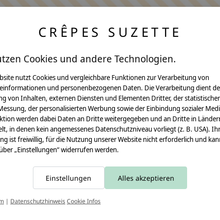
CRÊPES SUZETTE
utzen Cookies und andere Technologien.
bsite nutzt Cookies und vergleichbare Funktionen zur Verarbeitung von
einformationen und personenbezogenen Daten. Die Verarbeitung dient de
Anleitungen
g von Inhalten, externen Diensten und Elementen Dritter, der statistische
Messung, der personalisierten Werbung sowie der Einbindung sozialer Medi
Video Nähset
ktion werden dabei Daten an Dritte weitergegeben und an Dritte in Länder
lt, in denen kein angemessenes Datenschutzniveau vorliegt (z. B. USA). Ih
Anleitung MOMA
ung ist freiwillig, für die Nutzung unserer Website nicht erforderlich und ka
 über „Einstellungen“ widerrufen werden.
Schultüte
Leseknochen
Einstellungen
Alles akzeptieren
Schnittmuster
T
um
|
Datenschutzhinweis
Cookie Infos