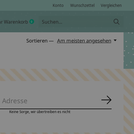
Konto
Wunschzettel
Vergleichen
hr Warenkorb
0
items
Sortieren —
Am meisten angesehen
Abonnie
Keine Sorge, wir übertreiben es nicht