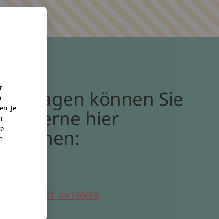
r
Bei Fragen können Sie
n
en. Je
uns gerne hier
n
re
erreichen:
nn
elefon:
0221 2616939