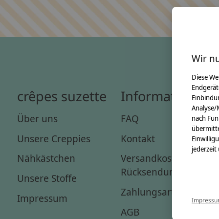
Wir n
Diese We
Endgerät
crêpes suzette
Informationen
Einbindun
Analyse/
Über uns
FAQ
nach Fun
übermitte
Unsere Creppies
Kontakt
Einwillig
jederzeit
Nähkästchen
Versandkosten &
Rücksendungen
Unsere Stoffe
Zahlungsarten
Impressum
Impress
AGB