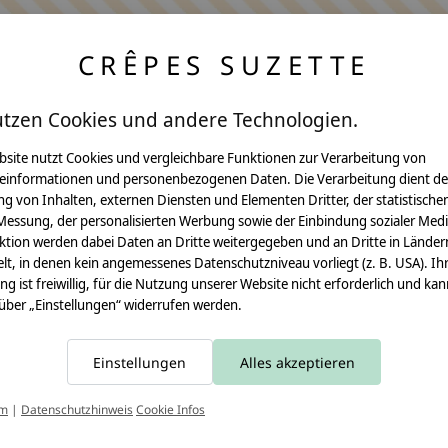
CRÊPES SUZETTE
utzen Cookies und andere Technologien.
bsite nutzt Cookies und vergleichbare Funktionen zur Verarbeitung von
einformationen und personenbezogenen Daten. Die Verarbeitung dient de
Anleitungen
g von Inhalten, externen Diensten und Elementen Dritter, der statistische
Messung, der personalisierten Werbung sowie der Einbindung sozialer Medi
Video Nähset
ktion werden dabei Daten an Dritte weitergegeben und an Dritte in Länder
lt, in denen kein angemessenes Datenschutzniveau vorliegt (z. B. USA). Ih
Anleitung MOMA
ung ist freiwillig, für die Nutzung unserer Website nicht erforderlich und ka
 über „Einstellungen“ widerrufen werden.
Schultüte
Leseknochen
Einstellungen
Alles akzeptieren
Schnittmuster
T
um
|
Datenschutzhinweis
Cookie Infos