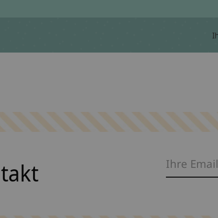
I
ntakt