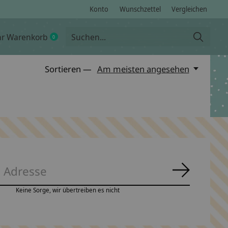
Konto
Wunschzettel
Vergleichen
hr Warenkorb
0
items
Sortieren —
Am meisten angesehen
Abonnie
Keine Sorge, wir übertreiben es nicht