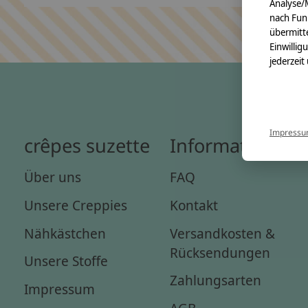
Analyse/
nach Fun
übermitte
Einwillig
jederzeit
Impress
crêpes suzette
Informationen
Über uns
FAQ
Unsere Creppies
Kontakt
Nähkästchen
Versandkosten &
Rücksendungen
Unsere Stoffe
Zahlungsarten
Impressum
AGB