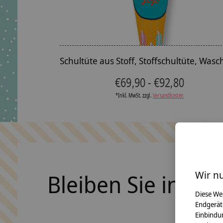
Schultüte aus Stoff, Stoffschultüte, Was
€69,90 - €92,80
*Inkl. MwSt. zzgl.
Versandkosten
Wir n
Bleiben Sie in Ko
Diese We
Endgerät
Einbindun