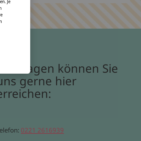
en. Je
n
re
nn
Bei Fragen können Sie
uns gerne hier
erreichen:
elefon:
0221 2616939