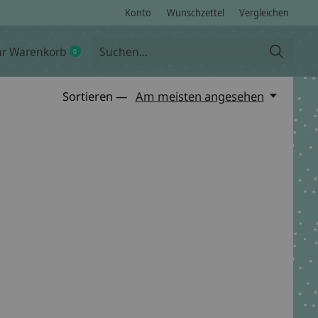
Konto
Wunschzettel
Vergleichen
hr Warenkorb
0
items
Sortieren —
Am meisten angesehen