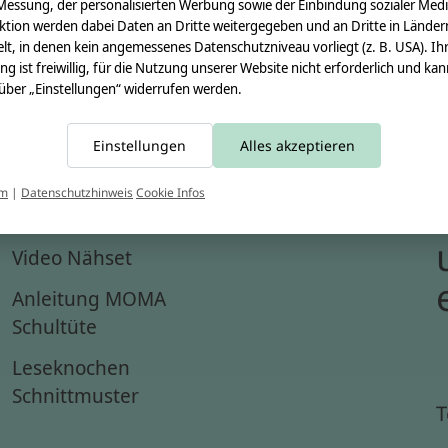
Messung, der personalisierten Werbung sowie der Einbindung sozialer Medi
ktion werden dabei Daten an Dritte weitergegeben und an Dritte in Länder
lt, in denen kein angemessenes Datenschutzniveau vorliegt (z. B. USA). Ih
ung ist freiwillig, für die Nutzung unserer Website nicht erforderlich und ka
 über „Einstellungen“ widerrufen werden.
Einstellungen
Alles akzeptieren
um
|
Datenschutzhinweis
Cookie Infos
Anleitungen
Video Nähset
Anleitung MOMA
Schultüte
Leseknochen
Schnittmuster
T