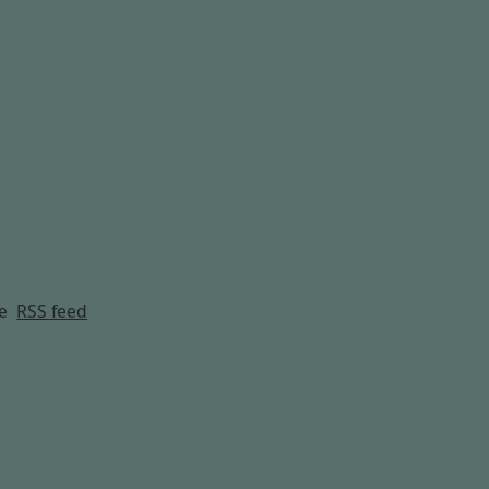
g
e
RSS feed