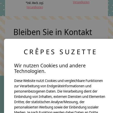
Versandkosten
*Inkl. MwSt. zzgl.
Versandkosten
Bleiben Sie in Kontakt
CRÊPES SUZETTE
Abonn
Keine Sorge, wir übertreiben es nicht
Wir nutzen Cookies und andere
Technologien.
Diese Website nutzt Cookies und vergleichbare Funktionen
zur Verarbeitung von Endgeräteinformationen und
personenbezogenen Daten. Die Verarbeitung dient der
crêpes suzette
Einbindung von Inhalten, externen Diensten und Elementen
Dritter, der statistischen Analyse/Messung, der
Über uns
personalisierten Werbung sowie der Einbindung sozialer
Unsere Creppies
Medien. Je nach Funktion werden dabei Daten an Dritte